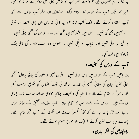
یہ ہوا کہ ہم عصروں میں جو وسعت نظر آپ کو حاصل ہوئی کسی دوسرے کو نہ ہو سکی۔ 
اخیر عمر تک آپ نے مطالعہ کا التزام رکھا۔ سرکاری اور دیگر کتب خانوں سے بھی 
آپ استفادہ کرتے تھے۔ ایک کتب خانہ خود اپنا ذاتی تھا جس میں بڑی محنت اور شوق 
سے کتابیں جمع کی تھیں ۔ اس میں بیشتر کتابیں قلمی اور دست خاص کی لکھی ہوئی تھیں ۔ 
جو طبع نہ ہوئی تھیں اور نایاب ہو چکی تھیں ۔ افسوس وہ ۱۸۵۷؁ء کی پہلی جنگ 
آزادی میں لٹ گیا۔
آپ کے درس کی کیفیت:
چند باتیں آپ کے درس میں قابل لحاظ تھیں ۔ اقوال صحیحہ و ضعیفہ کی جانچ پڑتال‘ سلجھی
ہوئی تقریر‘ بیان کی صفائی تفہیم کی قدرت‘ حافظہ کی قوت‘ اشکال کی تشریح‘ وسعت نظر‘
ملکہ راسخہ‘ ہر مقام کے مالہ و ما علیہ کی واقفیت۔ چنانچہ مولوی عبداللہ صاحب بازید پوری
فرماتے ہیں ۔ درس کے وقت طلبہ کا ہجوم رہتا۔ آپ نہایت تحقیق کے ساتھ درس
دیتے اور حق بات یہ ہے کہ فقہ‘ تفسیر‘ حدیث اور فلسفہ کے آپ متبحر عالم تھے۔
پڑھانے میں جب تقریر کرتے تو ایک بحر مواج معلوم ہوتے تھے۔
راولپنڈی کی نظر بندی: