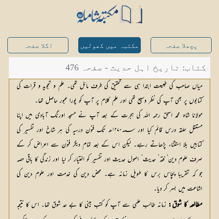
پچھلا صفحہ
مکتبہ میں کھولیں
اگلا صفحہ
کتاب: تاریخ اہل حدیث - صفحہ 476
میاں صاحب کی طبیعت ابتدا ہی سے تحقیق کی طرف مائل تھی۔ علم و تجوید و قرات کی
کتابوں پر بھی آپ کی نظر وسیع تھی اور علم کلام پر آپ کو پورا عبور حاصل تھا۔
مولانا شاہ محمد اسحق رحمہ اللہ کی ہجرت کے بعد آپ نے مسجد اورنگ آبادی میں اپنا
مستقل حلقہ درس قائم کیا اور ۱۲۷۰؁ھ تک فنون درسیہ کی ہر شاخ اور تفسیر کی
کتابیں بلا استثناء پڑھاتے رہے۔ لیکن اس کے بعد تمام دیگر فنون سے اعراض کر کے
صرف علوم دین‘ فقہ‘ حدیث‘ اصول حدیث اور تفسیر کو اختیار کر لیا اور زندگی کا باقی حصہ
جو کہ تقریبا پچاس برس کا طویل زمانہ ہے۔ محض دین کی خدمت اور علوم دین کی
اشاعت میں بسر کر دیا۔
مطالعہ کا شوق:
زمانہ طالب علمی سے آپ کو کتب بینی کا بے حد شوق تھا۔ اس کا نتیجہ 