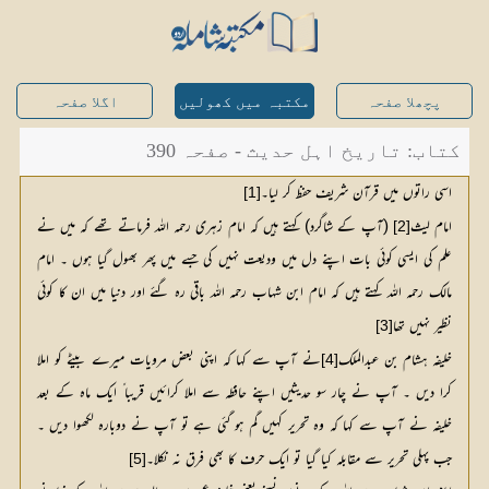
پچھلا صفحہ
مکتبہ میں کھولیں
اگلا صفحہ
کتاب: تاریخ اہل حدیث - صفحہ 390
اسی راتوں میں قرآن شریف حفظ کر لیا۔
[1]
امام لیث
 (آپ کے شاگرد) کہتے ہیں کہ امام زہری رحمہ اللہ فرماتے تھے کہ میں نے 
[2]
علم کی ایسی کوئی بات اپنے دل میں ودیعت نہیں کی جسے میں پھر بھول گیا ہوں ۔ امام 
مالک رحمہ اللہ کہتے ہیں کہ امام ابن شہاب رحمہ اللہ باقی رہ گئے اور دنیا میں ان کا کوئی 
نظیر نہیں تھا
[3]
خلیفہ ہشام بن عبدالملک
نے آپ سے کہا کہ اپنی بعض مرویات میرے بیٹے کو املا 
[4]
کرا دیں ۔ آپ نے چار سو حدیثیں اپنے حافظہ سے املا کرائیں قریبا ً ایک ماہ کے بعد 
خلیفہ نے آپ سے کہا کہ وہ تحریر کہیں گم ہو گئی ہے تو آپ نے دوبارہ لکھوا دیں ۔ 
جب پہلی تحریر سے مقابلہ کیا گیا تو ایک حرف کا بھی فرق نہ نکلا۔
[5]