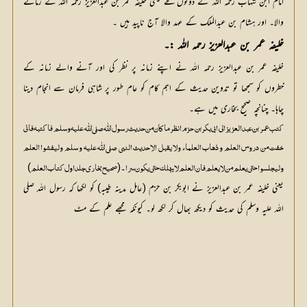
امام ابن شہاب رحمہ اللہ کے دونوں نسخے یعنی خلیفہ عمر بن عبدالعزیز رحمہ اللہ کے زمانے
والا۔ اور ہشام بن عبدالملک کے عہد والا آج ناپید ہیں ۔
خلیفہ عمر بن عبدالعزیز رحمہ اللہ :۔
خلیفہ عمر بن عبدالعزیز رحمہ اللہ نے اپنے زمانہ پر نظر کی اور آنے والے زمانہ کے
خطروں کو سمجھا تو تدوین حدیث کے اہم کام کو عام طور پر شاہی فرمان سے انجام دینا
چاہا۔ چنانچہ صحیح بخاری میں ہے۔
کتب عمر بن عبدالعزیز الی ابی بکر بن حزم انظر ما کان من حدیث رسول اللّٰہ صلی اللّٰہ علیہ و سلم فاکتبہ فانی
خفت من دروس العلم و ذھاب العلماء ولا یقبل الاحدیث النبی صلی اللّٰہ علیہ و سلم ولیفشوا العلم
۔(
)
ولیجلسوا حتی یعلم من لا یعلم فان العلم لا یھلک حتی یکون سرا
صحیح بخاری جلد اول کتاب العلم
یعنی خلیفہ عمر بن عبدالعزیز نے ابوبکر بن حزم (عامل مدینہ طیبہ) کو لکھا کہ رسول اللہ صلی
اللہ علیہ وسلم کی حدیث کو دیکھ بھال کر لکھ لو۔ کیونکہ مجھے علم کے مٹ