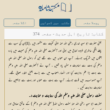
پچھلا صفحہ
مکتبہ میں کھولیں
اگلا صفحہ
کتاب: تاریخ اہل حدیث - صفحہ 374
یعنی حضرت ابو سعید خدری رضی اللہ عنہ اپنی کنیت سے مشہور ہیں ۔
ان کی سب سے 
[1]
پہلے جنگی حاضری غزوہ خندق میں ہوئی اور آنحضرت صلی اللہ علیہ وسلم کی معیت میں بارہ 
جنگوں میں شریک ہوئے۔ آپ ان صحابہ میں سے تھے جن کو رسول اللہ صلی اللہ علیہ 
وسلم کی بہت سے احادیث و سنن یاد تھیں ۔ آپ نے آنحضرت صلی اللہ علیہ وسلم 
سے بہت بڑا علم روایت کیا اور انصار اصحاب میں سے بڑے جلیل القدر صحابی تھے۔ 
آپ ۷۴ھ؁ میں فوت ہوئے۔ آپ سے بہت سے صحابہ اور بہت سے تابعین نے 
احادیث روایت کیں ۔
سنت رسول صلی اللہ علیہ وسلم اللہ کی رعایت و حمایت:۔
حضرت ابو سعید رضی اللہ عنہ سنت رسول اللہ( صلی اللہ علیہ وسلم ) کے عاشق صادق اور