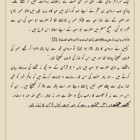
ایک سرگرم حامی تھے۔ کوئی امر بھی سنت کے برخلاف برداشت نہیں کر سکتے تھے۔
چنانچہ جب مروان بن حکم نے اپنے عہد گورنری میں عید گاہ مدینہ طیبہ میں پختہ ممبر بنوایا
اور خطبہ کے لئے نماز عید سے پیشتر ممبر پر چڑھنے لگا تو حضرت ابو سعید کی ان سے
تکرار ہو گئی۔ صحیح مسلم میں حضرت ابو سعید کے اپنے الفاظ اس طرح ہیں ۔
۔
[2]
فاذا مر وان ینازعنی یدہ کانہ یجرنی نحو المنبر وانا اجرہ نحو الصلوۃ
’’(میں نے مروان کا ہاتھ پکڑا ہوا تھا) تو مروان مجھ سے اپنا ہاتھ چھڑا کر مجھے ممبر کی
طرف کھینچنا چاہتا تھا اور میں اس کو نماز کی طرف کھینچتا تھا۔‘‘
دیکھئے! یہ وہی حضرت ابو سعید ہیں ناں ؟ جو قرآن کے سوا کچھ نہ لکھنے کی حدیث بیان
کرتے ہیں ۔ اور پھر سنت کی اس قدر رعایت و حمایت کرتے ہیں کہ حاکم شہر کو بھی
نماز عدی سے پہلے خطبہ نہیں پڑھنے دیتے اور اسے ہاتھ سے پکڑ کر کھینچتے ہیں ۔ ان کو
اس امر سے نہ تو حکومت کا رعب مانع ہو سکتا ہے اور نہ لحاظ۔ رضی اللہ عنہ و ارضاہ۔
کشف حقیقت:۔
 اصل حقیقت یہ ہے کہ عہد نبوت نزول قرآن کا زمانہ تھا۔