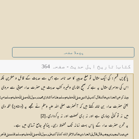
پچھلا صفحہ
کتاب: تاریخ اہل حدیث - صفحہ 364
پانچویں قسم: کی ایک مثال تو صلح حدیبیہ کا عہد نامہ ہے جس سے حدیث کے قائل و منکرین بلکہ
اس کی دوسری مثال یہ ہے کہ صحیح بخاری وغیرہ کتب حدیث میں حضرت عداء صحابی سے مروی
ویذکر عن العداء بن خالد قال کتب لی النبی صلی اللّٰہ علیہ و سلم ھذا ما اشتری محمد رسول اللّٰہ صلی اللّٰہ علیہ و سلم من
یعنی حضرت عداء بن خالد کہتے ہیں کہ آنحضرت صلی اللہ علیہ وسلم نے مجھے یہ (دستاویز) لکھ د
میں نہ تو کوئی بیماری ہے اور نہ بری خصلت اور نہ بدکرداری۔
[2]
یہ تحریر حضرت عداء کے پاس بہت زمانہ تک محفوظ رہی۔ چنانچہ جامع ترمذی میں ہے۔
عن عبدالمجید بن وھب قال قال لی العداء بن خالد الاقرائک کتابا کتبہ لی رسول اللّٰہ صلی اللّٰہ علیہ و سلم قلت بلی ف