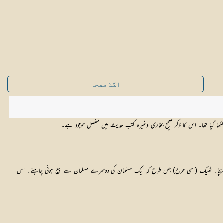
اگلا صفحہ
کھا گیا تھا۔ اس کا ذکر صحیح بخاری وغیرہ کتب حدیث میں مفصل موجود ہے۔
ے ہاتھ بیچا۔ ٹھیک (اسی طرح) جس طرح کہ ایک مسلمان کی دوسرے مسلمان سے بیع ہونی چاہئے۔ اس