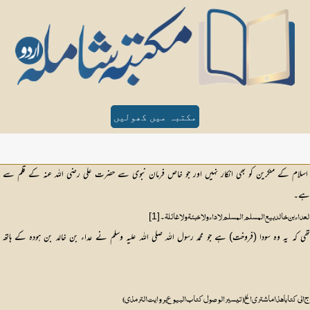
مکتبہ میں کھولیں
 اسلام کے منکرین کو بھی انکار نہیں اور جو خاص فرمان نبوی سے حضرت علی رضی اللہ عنہ کے قلم سے ل
 ہے۔
۔
[1]
 العداء بن خالد بیع المسلم المسلم لا داء ولا خبئۃ ولا غائلۃ
ی تھی کہ یہ وہ سودا (فروخت) ہے جو محمد رسول اللہ صلی اللہ علیہ وسلم نے عداء بن خالد بن ہودہ ک
اخرج الی کتابا ھذا ما شتری الخ (تیسیر الوصول کتاب البیوع بروایت الترمذی)