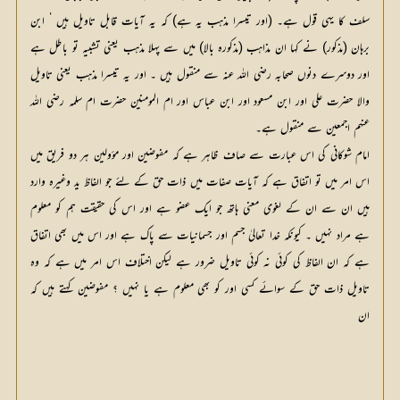
سلف کا یہی قول ہے۔ (اور تیسرا مذہب یہ ہے) کہ یہ آیات قابل تاویل ہیں ‘ ابن 
برہان (مذکور) نے کہا ان مذاہب (مذکورہ بالا) میں سے پہلا مذہب یعنی تشبیہ تو باطل ہے 
اور دوسرے دنوں صحابہ رضی اللہ عنہ سے منقول ہیں ۔ اور یہ تیسرا مذہب یعنی تاویل 
والا حضرت علی اور ابن مسعود اور ابن عباس اور ام المومنین حضرت ام سلمہ رضی اللہ 
عنہم اجمعین سے منقول ہے۔
امام شوکانی کی اس عبارت سے صاف ظاہر ہے کہ مفوضین اور مؤولین ہر دو فریق میں
اس امر میں تو اتفاق ہے کہ آیات صفات میں ذات حق کے لئے جو الفاظ ید وغیرہ وارد
ہیں ان سے ان کے لغوی معنی ہاتھ جو ایک عضو ہے اور اس کی حقیقت ہم کو معلوم
ہے مراد نہیں ۔ کیونکہ خدا تعالیٰ جسم اور جسمانیات سے پاک ہے اور اس میں بھی اتفاق
ہے کہ ان الفاظ کی کوئی نہ کوئی تاویل ضرور ہے لیکن اختلاف اس امر میں ہے کہ وہ
تاویل ذات حق کے سوائے کسی اور کو بھی معلوم ہے یا نہیں ؟ مفوضین کہتے ہیں کہ
ان