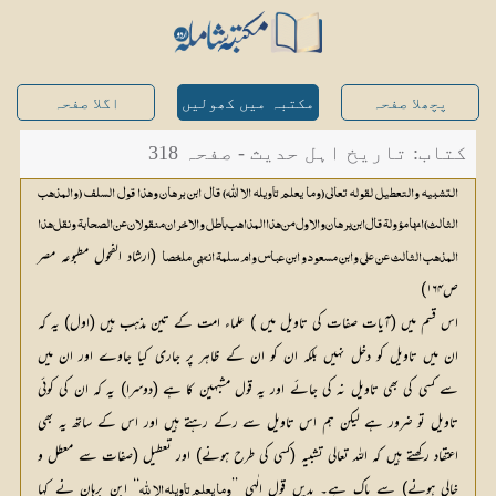
پچھلا صفحہ
مکتبہ میں کھولیں
اگلا صفحہ
کتاب: تاریخ اہل حدیث - صفحہ 318
التشبیہ والتعطیل لقولہ تعالی (وما یعلم تاویلہ الا اللّٰہ) قال ابن برہان وھذا قول السلف (والمذھب
الثالث) انہا مؤولۃ قال ابن برھان والاول من ھذا المذاھب باطل والاخران منقولان عن الصحابۃ ونقل ھذا
 (ارشاد الفحول مطبوعہ مصر 
المذھب الثالث عن علی وابن مسعود و ابن عباس وام سلمۃ انتہی ملخصا
ص۱۶۴)
اس قسم میں (آیات صفات کی تاویل میں ) علماء امت کے تین مذہب ہیں (اول) یہ کہ
ان میں تاویل کو دخل نہیں بلکہ ان کو ان کے ظاہر پر جاری کیا جاوے اور ان میں
سے کسی کی بھی تاویل نہ کی جائے اور یہ قول مشبہین کا ہے (دوسرا) یہ کہ ان کی کوئی
تاویل تو ضرور ہے لیکن ہم اس تاویل سے رکے رہتے ہیں اور اس کے ساتھ یہ بھی
اعتقاد رکھتے ہیں کہ اللہ تعالی تشبیہ (کسی کی طرح ہونے) اور تعطیل (صفات سے معطل و
خالی ہونے) سے پاک ہے۔ بدیں قول الٰہی ’’
‘‘ ابن برہان نے کہا 
وما یعلم تاویلہ الا للّٰہ