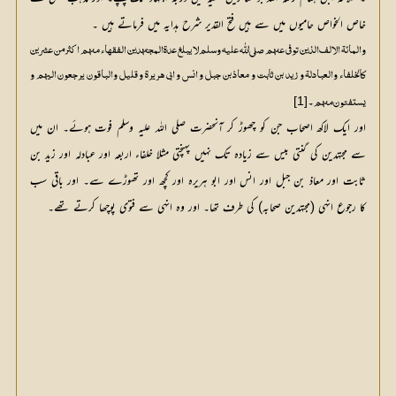
خاص الخواص حامیوں میں سے ہیں فتح القدیر شرح ہدایہ میں فرماتے ہیں ۔
والمائۃ الالف الذین توفی عنہم صلی اللّٰہ علیہ وسلم لا یبلغ عدۃ المجتہدین الفقہاء منہم اکثر من عشرین
کالخلفاء والعبادلۃ و زید بن ثابت و معاذ بن جبل و انس و ابی ہریرۃ و قلیل والباقون یرجعون الیہم و
۔
[1]
یستفتون منہم
اور ایک لاکھ اصحاب جن کو چھوڑ کر آنحضرت صلی اللہ علیہ وسلم فوت ہوئے۔ ان میں
سے مجتہدین کی گنتی بیس سے زیادہ تک نہیں پہنچتی مثلا خلفاء اربعہ اور عبادلہ اور زید بن
ثابت اور معاذ بن جبل اور انس اور ابو ہریرہ اور کچھ اور تھوڑے سے۔ اور باقی سب
کا رجوع انہی (مجتہدین صحابہ) کی طرف تھا۔ اور وہ انہی سے فتوی پوچھا کرتے تھے۔