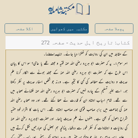
پچھلا صفحہ
مکتبہ میں کھولیں
اگلا صفحہ
کتاب: تاریخ اہل حدیث - صفحہ 272
کے مقابلہ میں ان کی روایت کو ٹھکرا دیا جائے۔
۔
اللھم احفظنا
امر سوم:۔ یہ کہ حضرت ابو ہریرہ رضی اللہ عنہ فقیہ و مجتہد تھے یا عامی؟ سو اس کا بیان
اس طرح ہے کہ حضرت ابو ہریرہ رضی اللہ عنہ کے مجتہد ہونے سے انکار کرنا علم
حدیث و روایت کے مطالعہ کی کمی کا نتیجہ ہے۔ ورنہ جو شخص اسفار حدیث پر نظر رکھتا
ہو۔ اسے بغیر تسلیم کے چارہ نہیں کہ حضرت ابو ہریرہ رضی اللہ عنہ فقہائے صحابہ میں
سے تھے۔ تمام اسباب اجتہاد ان کو قدرت نے عطا کئے تھے۔ اور وہ صحابہ رضی اللہ
عنہ کی جماعت میں برابر صاحب فتوی اور صاحب اجتہاد تھے۔ اس بات کا اقرار خود حنفیہ
شراح اصول کو بھی ہے۔ جنہوں نے علم حدیث پڑھا۔ اور حضرت ابوہریرہ رضی اللہ عنہ
کی روایات و اجتہادات کو نظر غور سے دیکھا۔ چنانچہ ہم بعض کی عبارتیں نقل کرتے ہیں
۔ علامہ ابن ہمام رحمہ اللہ جو متاخرین حنفیہ میں درجہ اجتہاد تک پہنچے۔ اور مذہب حنفی کے