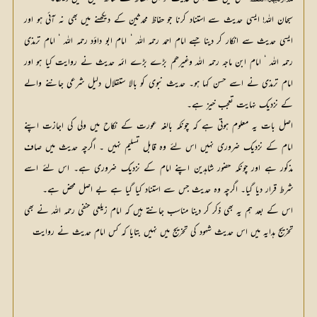
لم ارہ بھذا اللفظ
سبحان اللہ! ایسی حدیث سے استناد کرنا جو حفاظ محدثین کے دیکھنے میں بھی نہ آئی ہو اور
ایسی حدیث سے انکار کر دینا جسے امام احمد رحمہ اللہ ‘ امام ابو داؤد رحمہ اللہ ‘ امام ترمذی
رحمہ اللہ ‘ امام ابن ماجہ رحمہ اللہ وغیرھم بڑے بڑے ائمہ حدیث نے روایت کیا ہو اور
امام ترمذی نے اسے حسن کہا ہو۔ حدیث نبوی کو بالا ستقلال دلیل شرعی جاننے والے
کے نزدیک نہایت تعجب خیز ہے۔
اصل بات یہ معلوم ہوتی ہے کہ چونکہ بالغہ عورت کے نکاح میں ولی کی اجازت اپنے
امام کے نزدیک ضروری نہیں اس لئے وہ قابل تسلیم نہیں ۔ اگرچہ حدیث میں صاف
مذکور ہے اور چونکہ حضور شاہدین اپنے امام کے نزدیک ضروری ہے۔ اس لئے اسے
شرط قرار دیا گیا۔ اگرچہ وہ حدیث جس سے استناد کیا گیا ہے بے اصل محض ہے۔
اس کے بعد ہم یہ بھی ذکر کر دینا مناسب جانتے ہیں کہ امام زیلعی حنفی رحمہ اللہ نے بھی
تخریج ہدایہ میں اس حدیث شہود کی تخریج میں نہیں بتایا کہ کس امام حدیث نے روایت