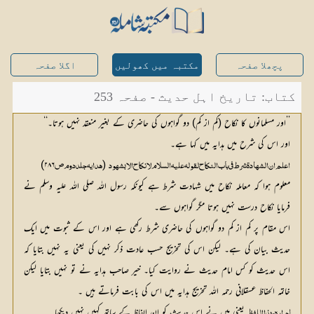
پچھلا صفحہ
مکتبہ میں کھولیں
اگلا صفحہ
کتاب: تاریخ اہل حدیث - صفحہ 253
’’اور مسلمانوں کا نکاح (کم از کم) دو گواہوں کی حاضری کے بغیر منعقد نہیں ہوتا۔‘‘
اور اس کی شرح میں ہدایہ میں کہا ہے۔
۲۸۶)
 (
اعلم ان الشہادۃ شرط فی باب النکاح لقولہ علیہ السلام لانکاح الا بشہود
ہدایہ جلد دوم ص
معلوم ہوا کہ معاملہ نکاح میں شہادت شرط ہے کیونکہ رسول اللہ صلی اللہ علیہ وسلم نے
فرمایا نکاح درست نہیں ہوتا مگر گواہوں سے۔
اس مقام پر کم از کم دو گواہوں کی حاضری شرط رکھی ہے اور اس کے ثبوت میں ایک
حدیث بیان کی ہے۔ لیکن اس کی تخریج حسب عادت ذکر نہیں کی یعنی یہ نہیں بتایا کہ
اس حدیث کو کس امام حدیث نے روایت کیا۔ خیر صاحب ہدایہ نے تو نہیں بتایا لیکن
خاتمہ الحفاظ عسقلانی رحمہ اللہ تخریج ہدایہ میں اس کی بابت فرماتے ہیں ۔
 یعنی میں نے اس حدیث کو ان الفاظ کے ساتھ کہیں نہیں دیکھا۔