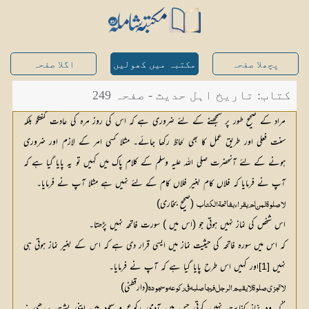
پچھلا صفحہ
مکتبہ میں کھولیں
اگلا صفحہ
کتاب: تاریخ اہل حدیث - صفحہ 249
مراد کے صحیح طور پر سمجھنے کے لئے ضروری ہے کہ اس کی روز مرہ کی عادت گفتگو بلکہ
سنت فعلی اور طریق عمل کا بھی لحاظ رکھا جائے۔ مثلا کسی امر کے لازم اور ضروری
ہونے کے لئے آنحضرت صلی اللہ علیہ وسلم کے کلام پاک میں کہیں تو یہ پایا گیا ہے کہ
آپ نے فرمایا کہ فلاں کام بغیر فلاں کام کے لئے نہیں ہے مثلا آپ نے فرمایا۔
 (صحیح بخاری)
لا صلوۃ لمن لم یقراء بفاتحۃ الکتاب
اس شخص کی نماز نہیں ہوتی جو (اس میں ) سورت فاتحہ نہیں پڑھتا۔
کہ اس میں سورہ فاتحہ کی حیثیت نماز میں ایسی قرار دی ہے کہ اس کے بغیر نماز ہوتی ہی
نہیں
اور کہیں اس طرح پایا گیا ہے کہ آپ نے فرمایا۔
[1]
(دارقطنی)
لا تجزی صلوۃ لا یقیم الرجل فیہا صلبہ فی رکوعہ و سجودہ
’’کہ وہ نماز کفایت نہیں کرتی جس میں آدمی رکوع و سجود میں اپنی پشت سیدھی نہ