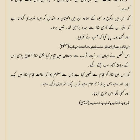
کرے۔‘‘
کہ اس میں رکوع و سجود کے علاوہ ان میں اطمینان و اعتدال کو ایسا ضروری گردانا ہے
کہ بغیر ان کے آدمی نماز سے عہدہ برآہی شمار نہیں ہوتا۔
اور کبھی یوں پایا گیا کہ آپ نے فرمایا۔
(مشکوٰۃ)
من قام رمضان ایمانا واحتساباغفر لہ ماتقدم من ذنبہ
جس شخص نے ایمان اور نیت ثواب سے رمضان میں قیام کیا یعنی نماز تراویح پڑھی اس
کے سابقہ گناہ سب بخشے گئے۔
کہ اس میں نماز کو قیام سے تعبیر کیا ہے جس سے معلوم ہوا کہ حالت قیام نماز میں ایک
ایسا امر ہے جس پر نماز کا نام ہے تو یہ ایک ضروری رکن ہے۔
اور کسی جگہ اس طرح فرمایا۔
(ترمذی)
تحریمہا التکبیر وتحلیلھا التسلیم