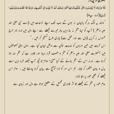
تیسری دلیل:۔
فَلَا وَرَبِّكَ لَا يُؤْمِنُونَ حَتَّى يُحَكِّمُوكَ فِيمَا شَجَرَ بَيْنَهُمْ ثُمَّ لَا يَجِدُوا فِي أَنْفُسِهِمْ حَرَجًا مِمَّا قَضَيْتَ وَيُسَلِّمُوا
(نساء پ۵)
تَسْلِيمًا
’’واللہ یہ لوگ ہرگز باایمان نہ ہوں گے جب تک اپنے نزاعات میں (اے نبی صلی اللہ
علیہ وسلم ) آپ کو اپنا حکم نہ بنا دیں پھر تیرے فیصلے سے اپنے دل میں ذرہ بھر حرج
محسوس نہ کریں (دل سے اور عمل سے) پوری طرح تسلیم کر لیں ۔‘‘
اس آیت میں تین امروں کو نہایت تاکید سے داخل ایمان کیا ہے۔ اول اپنی خصومتوں
میں آنحضرت صلی اللہ علیہ وسلم کو حکم و منصف قرار دینا اور ظاہر ہے کہ حکم سند ہوا
کرتا ہے۔ ورنہ اس کے حکم بنانے کے کیا معنی؟ دوم جو کچھ آپ فیصلہ فرما دیں اسے
بدل و جان منظور کر لینا۔ ہم اس امر کو ذرا توضیح سے بیان کرنا چاہتے ہیں ۔ سوم اس
فیصلے کو عملی طور پر بجا لانا۔
عام طور پر حکم کے فیصلے کا اثر ظاہری تعمیل کے متعلق ہوتا ہے دل اور زبان سے