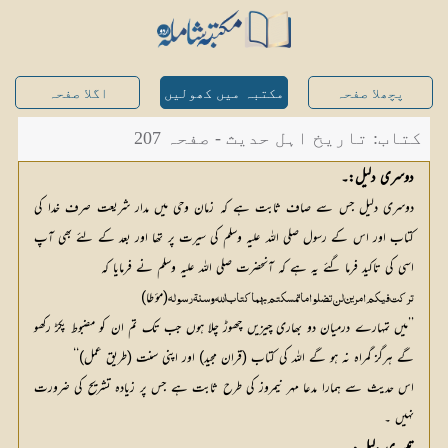
پچھلا صفحہ
مکتبہ میں کھولیں
اگلا صفحہ
کتاب: تاریخ اہل حدیث - صفحہ 207
دوسری دلیل:۔
دوسری دلیل جس سے صاف ثابت ہے کہ زمان وحی میں مدار شریعت صرف خدا کی
کتاب اور اس کے رسول صلی اللہ علیہ وسلم کی سیرت پر تھا اور بعد کے لئے بھی آپ
اسی کی تاکید فرما گئے یہ ہے کہ آنحضرت صلی اللہ علیہ وسلم نے فرمایا کہ
(مؤطا)
ترکت فیکم امرین لن تضلوا ما تمسکتم بھما کتاب اللہ وسنۃ رسولہ
’’میں تمہارے درمیان دو بھاری چیزیں چھوڑ چلا ہوں جب تک تم ان کو مضبوط پکڑ رکھو
گے ہرگز گمراہ نہ ہو گے اللہ کی کتاب (قران مجید) اور اپنی سنت (طریق عمل)‘‘
اس حدیث سے ہمارا مدعا مہر نیمروز کی طرح ثابت ہے جس پر زیادہ تشریح کی ضرورت
نہیں ۔