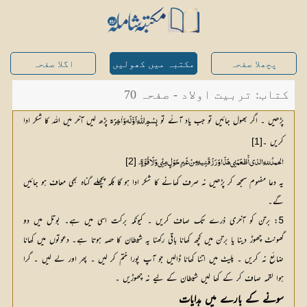
پچھلا صفحہ
مکتبہ میں کھولیں
اگلا صفحہ
کتاب: تربیت اولاد - صفحہ 70
پڑھیں ۔ اگر بھول جائیں تو جب یاد آئے تو
 پڑھ لیں آخر میں اللہ کا شکر ادا 
بِسْمِ اللّٰهِ اَوَّلَہ وَاٰخِرَہ
کریں ۔
[1]
[2]
الحمدُ للهِ الذي أَطْعَمَنِي هَذَا وَرَزَقَنِيہِ مِنْ غَيرِ حَوْلٍ مِنِّي وَلَا قُوَّةٍ.
یہ دعا مفہوم سمجھ کر پڑھیں نہ صرف کھانے کا شکر ادا ہو گا بلکہ پچھلے گناہ بھی معاف ہو جائیں
گے۔
5: برتن کو آخری ذرے تک صاف کریں ۔ کیونکہ برکت اسی میں ہے۔ بوتل میں دو
گھونٹ چھوڑ دینا یا برتن میں کچھ کھانا باقی رکھنا یہ شیطان کا حصہ ہوتا ہے۔ دعوتوں میں کھانا
ضائع نہ کریں ۔ پلیٹ میں اتنا کھانا ڈالیں جو آپ پورا ختم کر لیں ۔ پھر اور لے لیں ۔ گرا
ہوا لقمہ صاف کر کے کھا لیں شیطان کے لیے نہ چھوڑیں ۔
سونے کے بارے میں ہدایات