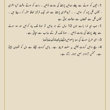
1: بچوں کو سونے سے پہلے دعائیں پڑھنے کی عادت ڈالیں ۔ رات کو سوتے وقت آیۃ الکرسی
، تینوں قل پڑھ کر سوئیں ۔ ۔ آیۃالکرسی پڑھنے سے اللہ ایک فرشتہ محافظ مقرر کر ریتے ہیں ۔
تینوں قل سے شیطان سے حفاظت ہوتی ہے
1: جب بچہ ذرا بڑے ہوں 12 سال کے ہو جائیں تو سورۃ ملک یاد کرائیں اور وہ سونے
سے پہلے پڑھنے کی عادت ڈالیں ۔ سورۃ ملک قبر کے عذاب سے بچاتی ہے۔
3: اسی طرح سونے کی دعا پڑھوائیں
 اللَّهُمَّ بِاسْمِكَ أَمُوتُ وَأَحْيَا
4: بچے دائیں کروٹ لیٹیں یہ سنت طریقہ ہے۔ بائیں کروٹ لیٹنے سے دل کو نقصان پہنچتا
ہے۔ تنفس آزادانہ نہیں ہوتا۔ رکتا ہے۔