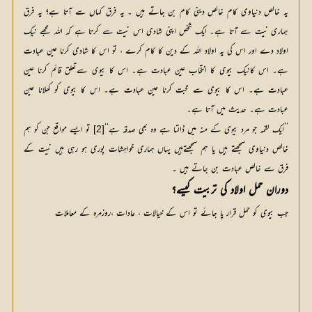
یہ خالص دنیاوی کام خالص دینی کام بن جاتے ہیں ۔ یہ فرق کہاں سے آتا ہے؟ یہ فرق
ہماری نیت سے آتا ہے۔ ایک شخص اپنی شادی اس نیت سے کرتا ہے کہ اللہ مجھے نیک
اولاد دے اور اس کی یہ اولاد اللہ کے دین کا کام کرے ، تو اس کا شادی کرنا عین عبادت
ہے۔ اس کانیک بیوی کا انتخاب عین عبادت ہے۔ اس کا بیوی سےتعلق قائم کرنا عین
عبادت ہے۔ اس کا بیوی سے محبت کرنا عین عبادت ہے۔ اس کا بیوی کو کھلانا عین
عبادت ہے۔ حدیث میں آتا ہے۔
’’ایک لقمہ جو مرد بیوی کے منہ میں ڈالتا ہے وہ بھی صدقہ ہے‘‘
 تو ایسے مواقع جن کو ہم 
[2]
خالص دنیاوی سمجھتے ہیں یا ہم سمجھتےہیں یہاں ہماری خواہشات پوری ہو رہی ہیں نیت کے 
فرق سے خالص عبادت بن جاتے ہیں ۔
دوران حمل اولاد کی تربیت کیسے؟
جب بیوی کو حمل قرار پا جائے تو اس کے خیالات ، عادات ،روزمرہ کے معاملات