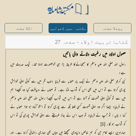
پچھلا صفحہ
مکتبہ میں کھولیں
اگلا صفحہ
کتاب: تربیت اولاد - صفحہ 27
حصول اولاد میں رغبت دلانے والی باتیں
رسول اللہ صلی اللہ علیہ وسلم کا سمجھانےکا طریقہ بڑا ہی خوبصورت ہوتا تھا۔ ایک حدیث میں
ہے:
نبی کریم صلی اللہ علیہ وسلم نے ایک بار صحابہ سے فرمایا :جب تم میں سے کوئی اپنی خواہش
پوری کرتا ہے تو اس میں بھی اس کو ثواب ملتا ہے۔ تو صحابہ نے دریافت کیا وہ کیسے؟ ہم
میں سے تو کوئی اپنی شہوت کو آتا ہے تو اس میں ثواب کیسے؟ رسول اللہ صلی اللہ علیہ وسلم
نے فرمایا: اچھا! اگر وہ اپنی شہوت کسی غلط جگہ سے پوری کرتا تو اسکو گناہ ہو تا؟ صحابہ نے
کہا : ہاں ! تو آپ نے فرمایا: تو جب اس نے جائز طریقے سے اپنی خواہش پوری کی تو اس
کو ثواب ہو گا۔
[1]
ہمارادین ایسے کام جن کو ہم خالص دنیاوی سمجھتے ہیں وہاں بھی ہماری رہنمائی کرتا ہے۔ اور