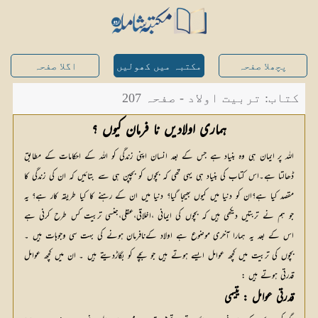
پچھلا صفحہ
مکتبہ میں کھولیں
اگلا صفحہ
کتاب: تربیت اولاد - صفحہ 207
ہماری اولادیں نا فرمان کیوں ؟
اللہ پر ایمان ہی وہ بنیاد ہے جس کے بعد انسان اپنی زندگی کو اللہ کے احکامات کے مطابق
ڈھالتا ہے۔اس کتاب کی بنیاد ہی یہی تھی کہ بچوں کو بچپن ہی سے بتائیں کہ ان کی زندگی کا
مقصد کیا ہے؟ان کو دنیا میں کیوں بھیجا گیا؟ دنیا میں ان کے رہنے کا کیا طریقہ کار ہے؟ یہ
جو ہم نے تربتیں دیکھی ہیں کہ بچوں کی ایمانی ،اخلاقی،عقلی،جنسی تربیت کس طرح کرنی ہے
اس کے بعد یہ ہمارا آخری موضوع ہے اولاد کےنافرمان ہونے کی بہت سی وجوہات ہیں ۔
بچوں کی تربیت میں کچھ عوامل ایسے ہوتے ہیں جو بچے کو بگاڑدیتے ہیں ۔ ان میں کچھ عوامل
قدرتی ہوتے ہیں :
قدرتی عوامل : یتیمی