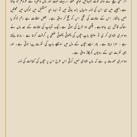
اگر کسی بچے کے والد فوت ہوجائیں توبچہ تحفظ ،تربیت،محبت اور مال وغیرہ سے محروم ہو جاتا
ہے۔بچپن میں ہی اس کی ذمہ داریاں بڑھ جاتی ہیں تو ایسا بچہ مستقبل میں لوگوں میں محبتیں
نہیں بانٹتا۔ اس کے حالات کی تلخی اس کو تلخ کر دیتی ہے۔ بعض اوقات بے رحم ڈاکو یا
سفاک قاتل بن جاتاہے۔ یتیمی دو طرح کی ہوتی ہے۔ایک توباپ کی وفات کے بعد ماں نے
دوسری شادی کر لی تو سوتیلا باپ بچوں کی چھوٹی چھوٹی غلطی پر گرفت کرتا ہے ، مارتا پیٹتا
ہے ، سزا دیتا ہے۔ پھر ایسے بچوں کے دل میں سوتیلے باپ کی نفرت پیدا ہوتی ہے۔ اور
یہی نفرت ان کے رویوں کوبگاڑ دیتی ہے۔
دوسری صورت یہ ہے کہ ماں شادی نہیں کرتی اس طرح اس پر بچوں کی کفالت کی ذمہ