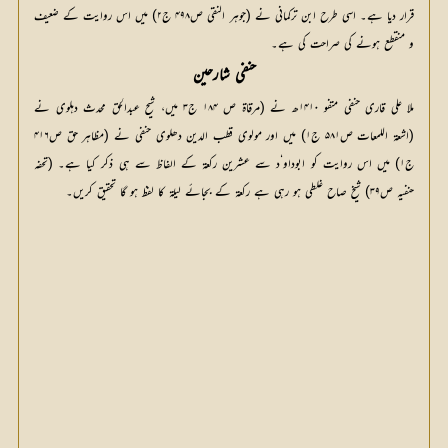
قرار دیا ہے۔ اسی طرح ابن ترکمانی نے (جوہر النقی ص۴۹۸ ج۲) میں اس روایت کے ضعیف
و منقطع ہونے کی صراحت کی ہے۔
حنفی شارحین
ملا علی قاری حنفی متفو ۱۴۱۰ھ نے (مرقاۃ ص ۱۸۴ ج۳ میں، شیح عبدالحق محدث دہلوی نے
(اشعۃ اللمعات ص۵۸۱ ج۱) میں اور مولوی قطب الدین دھلوی حنفی نے (مظاہر حق ص۴۱۶
ج۱) میں اس روایت کو ابوداو‘د سے عشرین رکعۃ کے الفاظ سے ہی ذکر کیا ہے۔ (تحفہ
حنفیہ ص۳۹) شیخ صاح غلطی ہو رہی ہے رکعۃ کے بجائے لیلۃ کا لفظ ہو گا تحقیق کریں۔