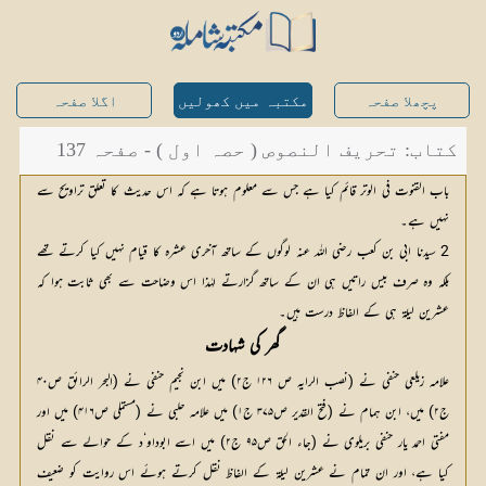
پچھلا صفحہ
مکتبہ میں کھولیں
اگلا صفحہ
کتاب: تحریف النصوص ( حصہ اول ) - صفحہ 137
باب القنوت فی الوتر قائم کیا ہے جس سے معلوم ہوتا ہے کہ اس حدیث کا تعلق تراویح سے
نہیں ہے۔
2 سیدنا ابی بن کعب رضی اللہ عنہ لوگوں کے ساتھ آخری عشرہ کا قیام نہیں کیا کرتے تھے
بلکہ وہ صرف بیس راتیں ہی ان کے ساتھ گزارتے لہٰذا اس وضاحت سے بھی ثابت ہوا کہ
عشرین لیلۃ ہی کے الفاظ درست ہیں۔
گھر کی شہادت
علامہ زیلعی حنفی نے (نصب الرایہ ص ۱۲۶ ج۲) میں ابن نجیم حنفی نے (البحر الرائق ص۴۰
ج۲) میں، ابن ہمام نے (فتح القدیر ص۳۷۵ ج۱) میں علامہ حلبی نے (مستملی ص۴۱۶) میں اور
مفتی احمد یار حنفی بریلوی نے (جاء الحق ص۹۵ ج۲) میں اسے ابوداو‘د کے حوالے سے نقل
کیا ہے، اور ان تمام نے عشرین لیلۃ کے الفاظ نقل کرتے ہوئے اس روایت کو ضعیف