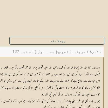
پچھلا صفحہ
کتاب: تحریف النصوص ( حصہ اول ) - صفحہ 127
پس جب تھا ابی نماز پڑھاتا تھا ان کو بیس راتیں اور نہیں قنوت پڑھتا تھا مگر نصب باقی میں۔ ظاہ
لوگوں سے الگ اپنے گھر ہی میں رہتا اور جب یہ عشرہ آتا تو مسجد میں نہ آتا اور گھر ہی میں نماز پڑھ
اس عبارت سے واضح ہے کہ مولانا نے دوسرے علماء کے خلاف نصف باقی سے بیس راتوں کا آخری نصف یعن
لفظ عشرین رکعۃ کا ہو تو پھر اس کا نصف باقی تو آخری دس رکعتیں ہو گی نہ کہ رمضان کا درمیان
کا مستدل نہیں بن سکے گی۔ بہرحال اس کی توجیہ کچھ بھی ہو۔
پھر یہ بات بھی زیر غور رہنی چاہئے کہ امام ابوداو‘د کی سنن کے نسخہ جات جو آپ کے شاگردوں نے آپ