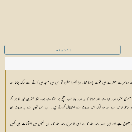
اگلا صفحہ
ھا اور دوسرے عشرے میں قنوت پڑھتا تھا۔ رہا تیسرا عشرہ تو اس میں مسجد میں آنے سے رک جاتا اور
شرہ مراد لیا ہے اور مولانا کا یہ مراد لینا تب صحیح ہو سکتا ہے جب لفظ عشرین لیلۃ کا ہو اگر
صف آخر کے ساتھ خاص ہے اور وہ لوگ اس حدیث سے استدلال کرتے ہیں۔ اب اس توجیہ سے یہ حدیث ان
 ہے اور ابن داسہ رحمہ اللہ کا اور ابن الاعرابی رحمہ اللہ کا۔ ان نسخوں میں اختلافات ہیں کہیں