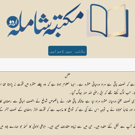
مکتبہ میں کھولیں
عکس
ر یہ ہے کہ نصف باقی ہے مراد درمیانی عشرہ ہے۔ ایسا معلوم ہوتا ہے کہ وہ پہلے عشرہ میں قنوت نہ پڑھتا ت
تا۔ تب لوگ کہتے تھے کہ ابی رضی اللہ عنہ بھاگ گیا۔
ی درمیانہ عشرہ مراد لیا ہے حالانکہ باقی علماء نے بالخصوص شوافع نے النصف الباقی سے رمضان کا آخری ع
ہ عشرہ اور غالباً مولانا نے یہ توجیہ اس لئے کی ہے کہ شوافع کا مذہب ہے کہ قنوت الوتر رمضان کے ن
 سے نقل کئے متعدد ہیں۔ جن میں سے زیادہ متعارف تین ہیں۔ ابوعلی لولوئی کا نسخہ جو ہمارے بلاد میں مطبوع