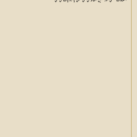
اختلافات لفظی اور کہیں الفاظ کی کمی بیشی یا روایات کی کمی