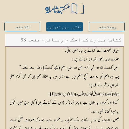
پچھلا صفحہ
مکتبہ میں کھولیں
اگلا صفحہ
کتاب: طہارت کے احکام ومسائل - صفحہ 93
میری طبیعت اسے کھانے پر تیار نہیں ہوتی۔‘‘
حضرت خالد رضی اللہ عنہ فرماتے ہیں:
’’میں کھانے لگا اور نبیِ اکرم صلی اللہ علیہ وسلم (مجھے کھاتے) دیکھ رہے تھے۔‘‘
یزید بن اصم کی روایت صحیح مسلم میں ہے، جس میں یہ الفاظ بھی ہیں کہ نبیِ اکرم صلی
اللہ علیہ وسلم نے فرمایا:
[1]
(( کُلُوْا وَأَطْعِمُوْا فَإِنَّہٗ حَلاَلٌ أَوْ قَالَ: لاَ بَاْسَ بِہٖ، وَلٰکِنَّہٗ لَیْسَ طَعَامِيْ ))
’’کھاؤ اور کھلاؤ، یہ حلال ہے یا پھر فرمایا کہ (اس کے کھانے میں) کوئی حرج نہیں، لیکن
یہ میرا کھانا نہیں ہے۔‘‘
بعض روایات کی بنا پر احناف کے نزدیک یہ مکروہ ہے، جب کہ معروف حنفی محدث
امام طحاوی رحمہ اللہ نے صحاح وسنن کی مذکورہ عدمِ کراہت بلکہ صریح جواز کے مفہوم