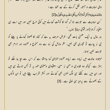
والی احادیث و آثار نقل کرنے کے بعد لکھا ہے:
[2]
(( فَثَبَتَ بِہٰذِہٖ الآْثَارِ أَنَّہٗ لاَ بَأْسَ بِأَکْلِ الضَّبِّ، وَبِہٖ أَقُوْلُ ))
’’ان احادیث سے ثابت ہوا کہ گوہ کا گوشت کھانے میں کوئی حرج نہیں اور میں اسے ہی
اختیار کرتا (اور فتویٰ دیتا) ہوں۔‘‘
بہر حال یہ ایک ضمنی بات تھی، غرض صرف یہ ہے کہ کفّار کا جھوٹا کھانے یا پینے کو
جی نہ چاہے تو مجبوری بھی نہیں، مگر دلائل کی رُو سے وہ ممنوع و مکروہ اور حرام بھی
ثابت نہیں ہوتا۔
موجودہ حالات میں زیادہ سے زیادہ مکروہِ تنزیہی کہا جاسکتا ہے کہ اس سے بچا جا سکے تو
بہتر ہے، کیونکہ وہ ظاہری و حسّی نہ سہی، اعتقادی ومعنوی طور پر تو نجس ہوتے ہی ہیں
اور ان میں سے کتنے ہی لوگ خنزیر بھی کھاتے اور اکثر شراب پیتے ہیں تو ان لوگوں
کے جھوٹے سے پرہیز ہی اَولیٰ ہے۔
[3]