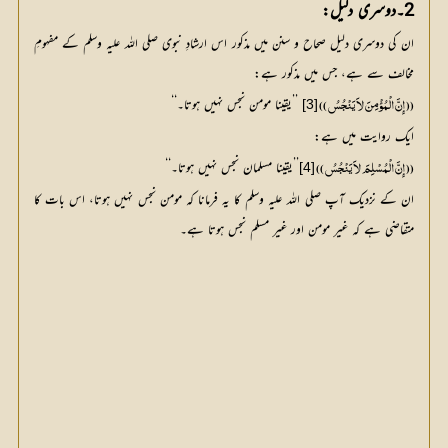
2۔دوسری دلیل:
ان کی دوسری دلیل صحاح و سنن میں مذکور اس ارشادِ نبوی صلی اللہ علیہ وسلم کے مفہومِ
مخالف سے ہے، جس میں مذکور ہے:
 ’’یقینا مومن نجس نہیں ہوتا۔‘‘
[3]
(( إِنَّ الْمُؤْمِنَ لاَ یَنْجُسُ ))
ایک روایت میں ہے:
’’یقینا مسلمان نجس نہیں ہوتا۔‘‘
[4]
(( إِنَّ الْمُسْلِمَ لاَ یَنْجُسُ ))
ان کے نزدیک آپ صلی اللہ علیہ وسلم کا یہ فرمانا کہ مومن نجس نہیں ہوتا، اس بات کا
متقاضی ہے کہ غیر مومن اور غیر مسلم نجس ہوتا ہے۔