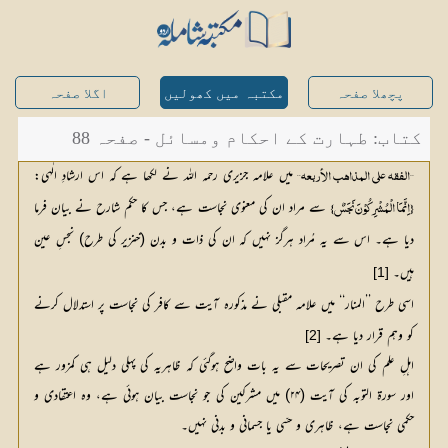
پچھلا صفحہ
مکتبہ میں کھولیں
اگلا صفحہ
کتاب: طہارت کے احکام ومسائل - صفحہ 88
 میں علامہ جزیری رحمہ اللہ نے لکھا ہے کہ اس ارشادِ الٰہی:
’’الفقہ علی المذاہب الأربعہ‘‘
 سے مراد ان کی معنوی نجاست ہے، جس کا حکم شارح نے بیان فرما 
{اِنَّمَا الْمُشْرِکُوْنَ نَجَسٌ}
دیا ہے۔ اس سے یہ مُراد ہرگز نہیں کہ ان کی ذات و بدن (خنزیر کی طرح) نجسِ عین 
ہیں۔ 
[1]
اسی طرح ’’المنار‘‘ میں علامہ مقبلی نے مذکورہ آیت سے کافر کی نجاست پر استدلال کرنے
کو وہم قرار دیا ہے۔
[2]
اہلِ علم کی ان تصریحات سے یہ بات واضح ہوگئی کہ ظاہریہ کی پہلی دلیل ہی کمزور ہے
اور سورۃ التوبہ کی آیت (۲۴) میں مشرکین کی جو نجاست بیان ہوئی ہے، وہ اعتقادی و
حکمی نجاست ہے، ظاہری و حسّی یا جسمانی و بدنی نہیں۔