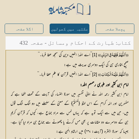
پچھلا صفحہ
مکتبہ میں کھولیں
اگلا صفحہ
کتاب: طہارت کے احکام ومسائل - صفحہ 432
’’اے اللہ! انھیں دین کی سمجھ عطا فرما۔‘‘
[1]
(( اَللّٰہُمَّ فَقِّہْہُ فِي الدِّیْنِ ))
صحیح بخاری ہی کی ایک دوسری حدیث میں ہے:
’’اے اللہ! انھیں قرآن کا علم عطا فرما۔‘‘
[2]
(( اَللّٰہُمَّ عَلِّمْہُ الْکِتَابَ ))
امام ابن کثیر اور طبری رحمہم اللہ:
امام ابن کثیر رحمہ اللہ نے اپنی تفسیر میں سورۃ النساء کی آیت کے تحت لکھا ہے کہ
مفسّرین اور ائمہ کرام کے اس لفظ {لٰمَسْتُمُ} کے معنیٰ کے سلسلے میں دو الگ الگ قول
ہیں، جن میں سے ایک تویہ ہے کہ یہاں لمس سے مراد جماع ہے، کیوں کہ قرآنِ کریم
ہی کے دوسرے دو مقامات پر بھی مس کرنے یا چھونے سے جماع ہی مراد لیا گیا ہے،
جیسا کہ سورۃ البقرہ (آیت: ۲۳۷) میں ارشادِ الٰہی ہے: