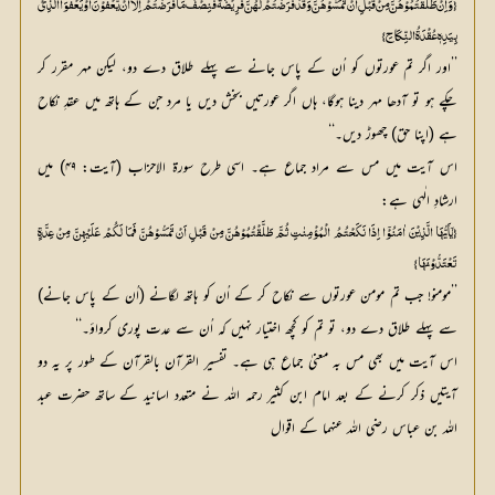
{وَ اِنْ طَلَّقْتُمُوْھُنَّ مِنْ قَبْلِ اَنْ تَمَسُّوْھُنَّ وَ قَدْ فَرَضْتُمْ لَھُنَّ فَرِیْضَۃً فَنِصْفُ مَا فَرَضْتُمْ اِلَّآ اَنْ یَّعْفُوْنَ اَوْ یَعْفُوَا الَّذِیْ
بِیَدِہٖ عُقْدَۃُ النِّکَاحِ}
’’اور اگر تم عورتوں کو اُن کے پاس جانے سے پہلے طلاق دے دو، لیکن مہر مقرر کر
چکے ہو تو آدھا مہر دینا ہوگا، ہاں اگر عورتیں بخش دیں یا مرد جن کے ہاتھ میں عقدِ نکاح
ہے (اپنا حق) چھوڑ دیں۔‘‘
اس آیت میں مس سے مراد جماع ہے۔ اسی طرح سورۃ الاحزاب (آیت: ۴۹) میں
ارشادِ الٰہی ہے:
{یٰٓاَیُّھَا الَّذِیْنَ اٰمَنُوْٓا اِذَا نَکَحْتُمُ الْمُؤْمِنٰتِ ثُمَّ طَلَّقْتُمُوْھُنَّ مِنْ قَبْلِ اَنْ تَمَسُّوْھُنَّ فَمَا لَکُمْ عَلَیْھِنَّ مِنْ عِدَّۃٍ
تَعْتَدُّوْنَھَا}
’’مومنو! جب تم مومن عورتوں سے نکاح کر کے اُن کو ہاتھ لگانے (اُن کے پاس جانے)
سے پہلے طلاق دے دو، تو تم کو کچھ اختیار نہیں کہ اُن سے عدت پوری کرواؤ۔‘‘
اس آیت میں بھی مس بہ معنیٰ جماع ہی ہے۔ تفسیر القرآن بالقرآن کے طور پر یہ دو
آیتیں ذکر کرنے کے بعد امام ابن کثیر رحمہ اللہ نے متعدد اسانید کے ساتھ حضرت عبد
اللہ بن عباس رضی اللہ عنہما کے اقوال