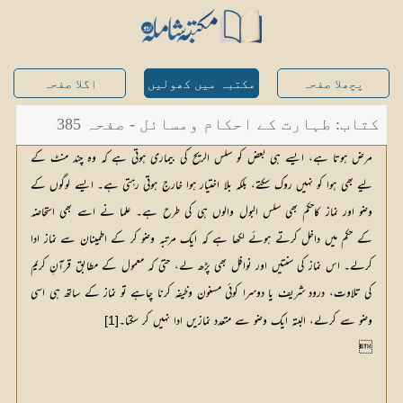
پچھلا صفحہ
مکتبہ میں کھولیں
اگلا صفحہ
کتاب: طہارت کے احکام ومسائل - صفحہ 385
مرض ہوتا ہے، ایسے ہی بعض کو سلس الریح کی بیماری ہوتی ہے کہ وہ چند منٹ کے
لیے بھی ہوا کو نہیں روک سکتے، بلکہ بلا اختیار ہوا خارج ہوتی رہتی ہے۔ ایسے لوگوں کے
وضو اور نماز کاحکم بھی سلس البول والوں ہی کی طرح ہے۔ علما نے اسے بھی استحاضہ
کے حکم میں داخل کرتے ہوئے لکھا ہے کہ ایک مرتبہ وضو کر کے اطمینان سے نماز ادا
کرلے۔ اس نماز کی سنتیں اور نوافل بھی پڑھ لے، حتیٰ کہ معمول کے مطابق قرآنِ کریم
کی تلاوت، درود شریف یا دوسرا کوئی مسنون وظیفہ کرنا چاہے تو نماز کے ساتھ ہی اسی
وضو سے کرلے، البتہ ایک وضو سے متعدد نمازیں ادا نہیں کر سکتا۔
[1]
