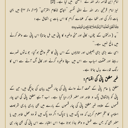
امام ابن قدامہ رحمہ اللہ نے ’’المغني‘‘ میں کیا ہے۔
[2]
نیز امام قرطبی رحمہ اللہ نے اپنی تفسیر ’’الجامع لأحکام القرآن‘‘ (۱۳/ ۷/ ۴۴) میں یہی
بات ذکر کی اور لکھا ہے کہ علماے کرام کا اس بات پر اتفاق ہے:
(( فَاتَّفَقَ الْعُلَمَائُ اَنَّ ذَٰلِکَ لَا یَمْنَعُ مِنَ الْوُضُوئِ بِہٖ ))
’’یہ ( درختوں کے پتوں، کائی اور مٹی وغیرہ کا پانی میں مل جانا) اس پانی سے وضو کرنے
میں مانع نہیں ہے۔‘‘
اسی سے بڑی بڑی جھیلوں اور تالابوں کے اس پانی کا حکم واضح ہو گیا، جو مدّتوں ٹھہرے
رہنے اور مختلف اسباب سے اس میں پتے وغیرہ گرنے اور کائی اُگ آنے سے اس کا
رنگ قدرے بدل جاتا ہے۔
غیر مطلق پانی کی اقسام:
مطلق یا عام پانی کے تحت آنے والے پانی کی چار قسمیں بیان کی جاچکی ہیں، جن کے
پانی کو بالاتفاق پاک و طاہر اور مطہر قرار دیا گیا ہے۔ اب آئیے مطلق پانی کی ان چار
قسموں کے علاوہ غیر مطلق پانی کی چار قسموں کے بارے میں بھی باری باری شریعت
اسلامیہ کا حکم معلوم کریں کہ وہ پاک ہیں یا ناپاک؟ اگر وہ پاک ہیں تو وہ محض طاہر ہیں یا
مطہر بھی کہ جس سے غسل و وضو جائز ہوتا ہے؟ اس اعتبار سے اس پانی کی بھی چار ہی