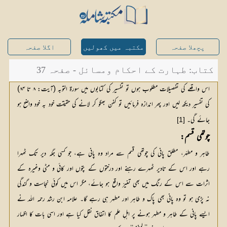
پچھلا صفحہ
مکتبہ میں کھولیں
اگلا صفحہ
کتاب: طہارت کے احکام ومسائل - صفحہ 37
اس واقعے کی تفصیلات مطلوب ہوں تو تفسیر کی کتابوں میں سورۃ التوبہ (آیت: ۸ تا ۸۴)
کی تفسیر دیکھ لیں اور پھر اندازہ فرمائیں تو کفن بھگو کر لانے کی حقیقت خود بہ خود واضح ہو
جائے گی۔
[1]
چوتھی قسم:
طاہر و مطہّر، مطلق پانی کی چوتھی قسم سے مراد وہ پانی ہے، جو کسی جگہ دیر تک ٹھہرا
رہے اور اس کے تادیر ٹھہرے رہنے اور درختوں کے پتوں اور کائی و مٹی وغیرہ کے
اثرات سے اس کے رنگ میں بھی تغیرّ واقع ہو جائے، مگر اس میں کوئی نجاست و گندگی
نہ پڑی ہو تو وہ پانی بھی پاک و طاہر اور مطہر ہی رہے گا۔ علامہ ابن رشد رحمہ اللہ نے
ایسے پانی کے طاہر و مطہر ہونے پر اہلِ علم کا اتفاق نقل کیا ہے اور اسی بات کا اظہار