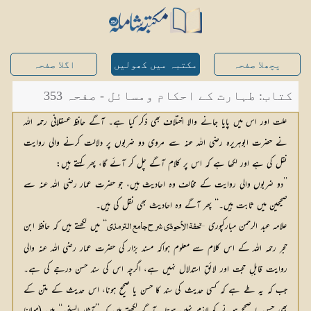
پچھلا صفحہ
مکتبہ میں کھولیں
اگلا صفحہ
کتاب: طہارت کے احکام ومسائل - صفحہ 353
علت اور اس میں پایا جانے والا اختلاف بھی ذکر کیا ہے۔ آگے حافظ عسقلانی رحمہ اللہ
نے حضرت ابوہریرہ رضی اللہ عنہ سے مروی دو ضربوں پر دلالت کرنے والی روایت
نقل کی ہے اور لکھا ہے کہ اس پر کلام آگے چل کر آئے گا، پھر کہتے ہیں:
’’دو ضربوں والی روایت کے مخالف وہ احادیث ہیں، جو حضرت عمار رضی اللہ عنہ سے
صحیحین میں ثابت ہیں۔‘‘ پھر آگے وہ احادیث بھی نقل کی ہیں۔
علامہ عبد الرحمن مبارکپوری
‘‘ میں لکھتے ہیں کہ حافظ ابن 
’’تحفۃ الأحوذي شرح جامع الترمذي
حجر رحمہ اللہ کے اس کلام سے معلوم ہواکہ مسند بزار کی حضرت عمار رضی اللہ عنہ والی 
روایت قابلِ حجت اور لائقِ استدلال نہیں ہے، اگرچہ اس کی سند حسن درجے کی ہے۔ 
جب کہ یہ طے ہے کہ کسی حدیث کی سند کا حسن یا صحیح ہونا، اس حدیث کے متن کے 