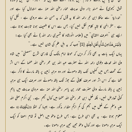
بھی حسن یا صحیح ہونے کو لازم نہیں ہوتا۔ آگے لکھتے ہیں کہ ’’آثار السنن‘‘ میں (مولانا 
شوق نیموی) نے مسندِ بزار والی حدیثِ عمار رضی اللہ عنہ سے استدلال کیا ہے اور 
’’الدرایۃ‘‘ سے حافظ ابن حجر رحمہ اللہ کا یہ قول کہ یہ حسن سند سے مروی ہے ، نقل کیا 
ہے ، مگر انہی کا بقیہ کلام نقل نہیں کیا، جس سے اس کا ضعیف ہونا ثابت ہوتا ہے۔ 
ایسے ہی ’’العرف الشذي‘‘ میں (علامہ انورشاہ کا شمیری رحمہ اللہ ) نے بھی کیا ہے:
’’جب کہ یہ اہلِ علم کی شان نہیں ہے۔‘‘
[1]
’’وَلَیْسَ ھٰذَا مِنْ شَأْنِ أَھْلِ الْعِلْمَِ‘‘
یہاں ایک بات یہ بھی ذکر کر دیں کہ موطا امام مالک کی فارسی شرح ’’مصفیٰ‘‘ میں شاہ
ولی اللہ محدث دہلوی رحمہ اللہ نے حضرت عبد اللہ بن عمر رضی اللہ عنہما کے اس اثر
کے تحت جس میں کہنیوں تک ہاتھ دھونے اور دو مرتبہ زمین پر ہاتھ مارنے کا ذکر ہے،
لکھا ہے کہ اس اثر اور صرف کلائی کے جوڑ تک ہاتھ دھونے اور صرف ایک ہی مرتبہ
زمین پر ہاتھ مارنے والی حضرت عمار بن یاسر رضی اللہ عنہ سے مروی حدیث میں باہم
کوئی تعارض نہیں، بلکہ فعلِ ابن عمر رضی اللہ عنہما میں کمالِ تیمم ہے۔ نبیِ اکرم صلی اللہ
علیہ وسلم کے فعل میں تیمم کی کم ازکم مقدار مذکور ہے، جیسا کہ لفظ
 سے 
(( یَکْفِیْکَ ))
معلوم ہوتا ہے، یہ بھی اسی طرح ہے، جس طرح وضو میں اصل تو تمام اعضا کو ایک 
ایک مرتبہ دھونا ہے اور کمالِ وضو تین تین مرتبہ دھونا ہے۔