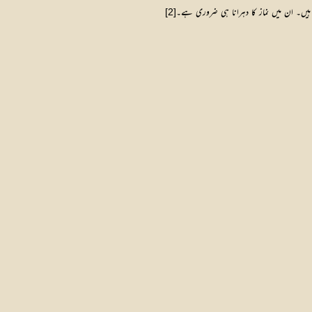
 ہیں۔ ان میں نماز کا دہرانا ہی ضروری ہے۔
[2]