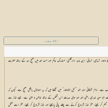
اگلا صفحہ
د، ترمذی، نسائی، ابن ماجہ، دارقطنی، مستدرک حاکم اور مسند احمد میں صحیح سند کے ساتھ حضرت
سے استدلا ل کیا گیا ہے کہ نماز مکمل ہونے سے پہلے اگر پانی مل جائے تو پھر اس نماز کو چھوڑ کر وضو کرنا اور نماز کو دہرانا واجب ہے۔ امام شوکانی رحمہ اللہ ’’نیل الأوطار‘‘ میں لکھتے ہیں کہ یہ استدلال بالکل صحیح ہے، کیوں کہ 
یہ حدیث مطلق ہے، ہر اس شخص کے حق میں جس نے وقت گزرنے کے بعد پانی پایا یا جس نے دورانِ نماز ہی پانی پالیا یا نماز پڑھ چکنے، مگر وقتِ نماز باقی ہونے کے عرصے میں پایا۔ جب کہ حضرت ابو سعید خدری رضی اللہ عنہ والی حدیث اس شخص کے ساتھ خاص و مقید ہے، جسے نماز سے 
فارغ ہو چکنے، مگر اس کے وقت ہونے کے دوران ہی میں پانی مل گیا۔ لہٰذا وہ صورت حضرت ابو سعید رضی اللہ عنہ والی حدیث کی رو سے اعادے سے مستثنیٰ ہے، جب کہ دوسری دو صورتیں یعنی تیمم کر لینے، مگر نماز شروع کرنے سے پہلے پانی پالینے اور نماز شروع کر لینے، مگر اسے مکمل 