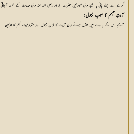
کرنے سے پہلے پانی پا لینے والی صورتیں حضرت ابو ذر رضی اللہ عنہ والی حدیث کے تحت آجاتی
آیتِ تیمم کا سببِ نزول:
آئیے اس کے بارے میں نازل ہونے والی آیت کا شانِ نزول اور مشروعیتِ تیمم کا اولین