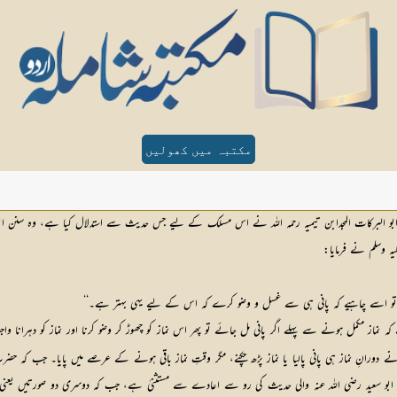
مکتبہ میں کھولیں
ابو البرکات المجدابن تیمیہ رحمہ اللہ نے اس مسلک کے لیے جس حدیث سے استدلال کیا ہے، وہ سنن ابو داو
ہ وسلم نے فرمایا:
ے تو اسے چاہیے کہ پانی ہی سے غسل و وضو کرے کہ اس کے لیے یہی بہتر ہے۔‘‘