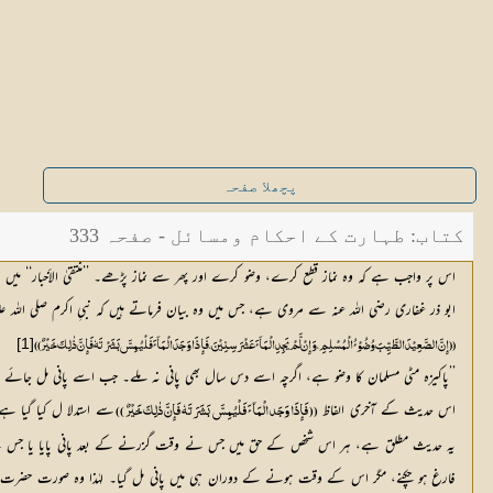
پچھلا صفحہ
کتاب: طہارت کے احکام ومسائل - صفحہ 333
اس پر واجب ہے کہ وہ نماز قطع کرے، وضو کرے اور پھر سے نماز پڑھے۔ ’’منتقیٰ الأخبار‘‘ میں 
ابو ذر غفاری رضی اللہ عنہ سے مروی ہے، جس میں وہ بیان فرماتے ہیں کہ نبیِ اکرم صلی اللہ علی
[1]
(( إِنَّ الصَّعِیْدَ الطَّیِّبَ وُضُوْئُ الْمُسْلِمِ، وَإِنْ لَّمْ یَجِدِ الْمَآئَ عَشْرَ سِنِیْنَ، فَإِذَا وَجَدَ الْمَآئَ فَلْیُمِسَّ بَشَرْتَہٗ فَإِنَّ ذٰلِکَ خَیْرٌ ))
’’پاکیزہ مٹی مسلمان کا وضو ہے، اگرچہ اسے دس سال بھی پانی نہ ملے۔ جب اسے پانی مل جائ
اس حدیث کے آخری الفاظ
(( فَإِذَا وَجَد الْمَآئَ فَلْیُمِسَّ بَشَرَتَہٗ فَإِنَّ ذٰلِکَ خَیْرٌ )) 