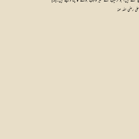
یے گئے ہیں، جو ترتیب کے غیر واجب ہونے کا پتا دیتے ہیں۔
[3]
لی رضی اللہ عنہ