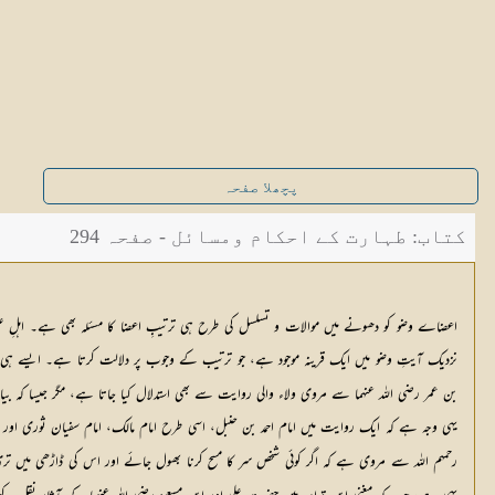
پچھلا صفحہ
کتاب: طہارت کے احکام ومسائل - صفحہ 294
اعضاے وضو کو دھونے میں موالات و تسلسل کی طرح ہی ترتیبِ اعضا کا مسئلہ بھی ہے۔ اہلِ عل
نزدیک آیتِ وضو میں ایک قرینہ موجود ہے، جو ترتیب کے وجوب پر دلالت کرتا ہے۔ ایسے ہی ان کا
بن عمر رضی اللہ عنہما سے مروی ولاء والی روایت سے بھی استدلال کیا جاتا ہے، مگر جیسا کہ
یہی وجہ ہے کہ ایک روایت میں امام احمد بن حنبل، اسی طرح امام مالک، امام سفیان ثوری اور
رحمہم اللہ سے مروی ہے کہ اگر کوئی شخص سر کا مسح کرنا بھول جائے اور اس کی ڈاڑھی میں تر