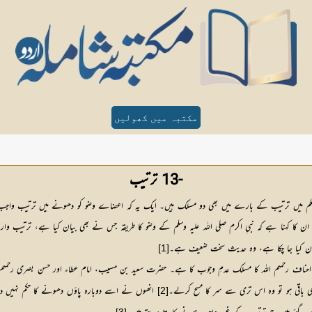
مکتبہ میں کھولیں
-13 ترتیب
م میں ترتیب کے بارے میں بھی دو مسلک ہیں۔ ایک یہ کہ اعضاے وضو کو دھونے میں ترتیب واجب ہے۔ 
 کہنا ہے کہ نبیِ اکرم صلی اللہ علیہ وسلم کے وضو کا طریقہ جس نے بھی بیان کیا ہے، ترتیب وار ہی بیا
 بیان کیا جا چکا ہے، وہ حدیث سخت ضعیف ہے۔
[1]
 احناف رحمہم اللہ کا مسلک عدمِ وجوب کا ہے۔ حضرت سعید بن مسیب، امام عطاء اور حسن بصری رحمہم 
ی باقی ہو تو وہ اس تری سے سر کا مسح کرلے۔
[2]