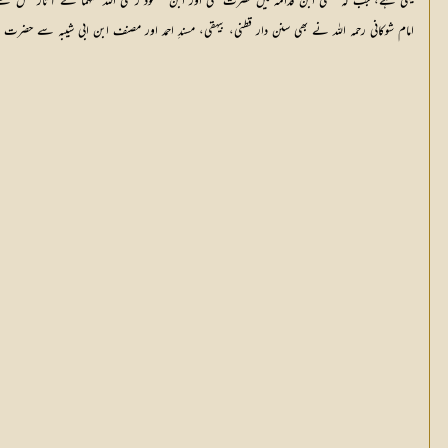
یہی ہے، جب کہ مغنی ابن قدامہ میں حضرت علی اور ابن مسعود رضی اللہ عنہما کے آثار نقل ک
امام شوکانی رحمہ اللہ نے بھی سنن دار قطنی، بیہقی، مسندِ احمد اور مصنف ابن ابی شیبہ سے حضرت ع