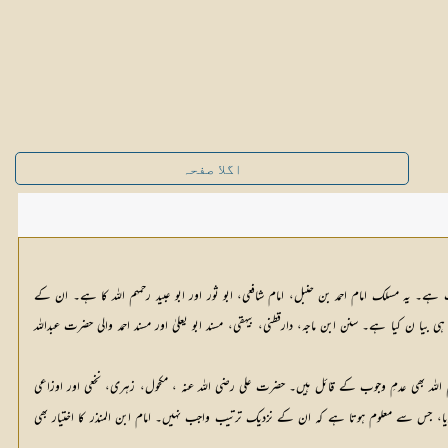
اگلا صفحہ
یہ مسلک امام احمد بن حنبل، امام شافعی، ابو ثور اور ابو عبید رحمہم اللہ کا ہے۔ ان کے
 ن کیا ہے۔ سنن ابن ماجہ، دارقطنی، بیہقی، مسند ابو یعلیٰ اور مسند احمد والی حضرت عبداللہ
اللہ بھی عدمِ وجوب کے قائل ہیں۔ حضرت علی رضی اللہ عنہ ، مکحول، زہری، نخعی اور اوزاعی
 انھوں نے اسے دوبارہ پاؤں دھونے کا حکم نہیں دیا، جس سے معلوم ہوتا ہے کہ ان کے نزدیک ترتیب واجب نہیں۔ امام ابن المنذر کا اختیار بھی 