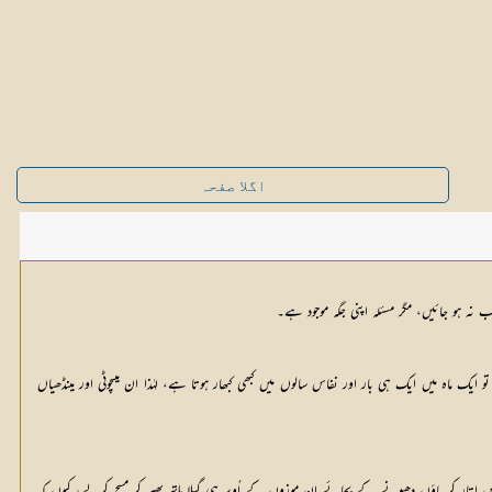
اگلا صفحہ
نہ ہو جائیں، مگر مسئلہ اپنی جگہ موجود ہے۔
 ماہ میں ایک ہی بار اور نفاس سالوں میں کبھی کبھار ہوتا ہے، لہٰذا ان میںچوٹی اور مینڈھیاں
 کر پاؤں دھونے کے بجائے ان موزوں کے اُوپر ہی گیلا ہاتھ پھیر کر مسح کرلے، کیوں کہ