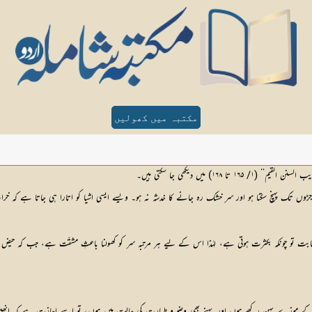
مکتبہ میں کھولیں
ں تک پہنچ سکتا ہو اور سر خشک رہ جانے کا خدشہ نہ ہو۔ ویسے ایسی اشیا کو اتارا ہی جاتا ہے کہ خراب 
ت تو چونکہ بکثرت ہوتی ہے، لہٰذا اس کے لیے ہر مرتبہ سر کو کھولنا باعثِ مشقّت ہے، جب کہ حیض تو ایک
زے پہن رکھے ہوں اور پہنے بھی وضو و طہارت کی حالت میں ہوں، تو اسے اجازت ہے کہ انھیں اتار