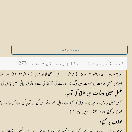
پچھلا صفحہ
کتاب: طہارت کے احکام ومسائل - صفحہ 273
 (۲/ ۴/ ۱۱۔ ۱۲) ’’المحلی لابن حزم‘‘ (۱/ ۲/ ۳۸۔ ۳۹) اور ’’تھذیب السنن القیم‘‘ (۱/ ۱۶۵ تا ۱۶۸) میں دیکھی جا سکتی ہیں۔
شرح صحیح مسلم بن الحجاج للنووي‘‘
الغرض غسلِ جنابت کی صورت میں وِگ نہ اتارنے کی تو گنجایش ہے، بشرطیکہ پانی اصل بالوں کی جڑو
غسلِ حیض وجنابت میں فرق کی توجیہ:
غسلِ حیض و جنابت میں جو یہ فرق کیا گیا ہے، اہلِ علم نے اس کی یہ توجیہ کی ہے کہ حالتِ جناب
کھولنا تو کوئی باعثِ مشقّت نہیں رہتا۔
[1]
موزوں پر مسح:
موسمِ سرما میں سردی سے بچنے کے لیے یا کِسی بھی دوسری غرض سے، جس شخص نے چمڑے کے مو