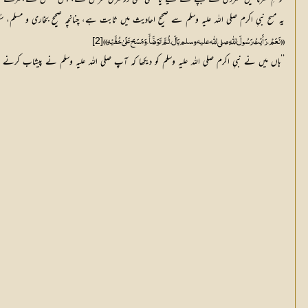
یہ مسح نبیِ اکرم صلی اللہ علیہ وسلم سے صحیح احادیث میں ثابت ہے، چنانچہ صحیح بخاری و مسلم، س
[2]
(( نَعَمْ، رَأَیْتُ رَسُولَ اللّٰہِ صلی اللّٰه علیہ وسلم بَالَ، ثُمَّ تَوَضَّأَ، وَمَسَحَ عَلَیٰ خُفَّیْہِ ))
’’ہاں میں نے نبیِ اکرم صلی اللہ علیہ وسلم کو دیکھا کہ آپ صلی اللہ علیہ وسلم نے پیشاب کرنے کے