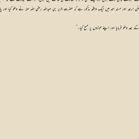
ُنن اربعہ اور مسندِ احمد میں ایک واقعہ مذکور ہے کہ حضرت جریر بن عبداللہ رضی اللہ عنہ نے وضو کیا او
 بعد وضو فرمایا اور اپنے موزوں پر مسح کیا۔‘‘