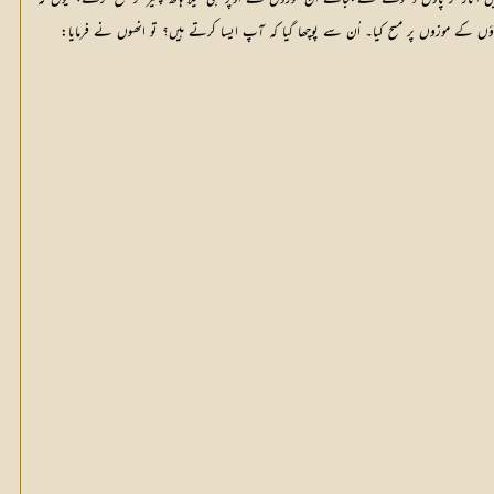
ر پاؤں کے موزوں پر مسح کیا۔ اُن سے پوچھا گیا کہ آپ ایسا کرتے ہیں؟ تو انھوں نے فرمایا: