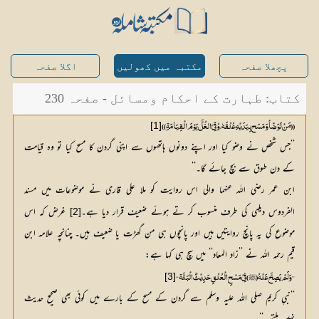
پچھلا صفحہ
مکتبہ میں کھولیں
اگلا صفحہ
کتاب: طہارت کے احکام ومسائل - صفحہ 230
[1]
(( مَنْ تَوَضّأ وَمَسَح بِیَدَیْہِ عُنُقَہٗ، وُقِیَ الغُلَّ یَوْمَ الْقِیَامَۃِ ))
’’جس شخص نے وضو کیا اور اپنے دونوں ہاتھوں سے اپنی گردن کا مسح کیا تو وہ قیامت
کے دن طوق سے بچ جائے گا۔‘‘
ابن عمر رضی اللہ عنہما والی اس روایت کو ملا علی قاری نے موضوعات میں مسند
الفردوس دیلمی کی طرف منسوب کر تے ہوئے ضعیف قرار دیا ہے۔
 غرض کہ اس 
[2]
موضوع کی یہ پانچ روایتیں ہیں اور پانچوں ہی من گھڑت یا ضعیف ہیں۔ چنانچہ علامہ ابن 
قیم رحمہ اللہ نے ’’زاد المعاد‘‘ میں سچ ہی کہا ہے:
[3]
’’وَلَمْ یَصِحَّ عَنْہُ (ﷺ) فِيْ مَسْحِ الْعُنُقِ حَدِیْثٌ الْبَتَّۃ‘‘
’’نبیِ کریم صلی اللہ علیہ وسلم سے گردن کے مسح کے بارے میں کوئی بھی صحیح حدیث