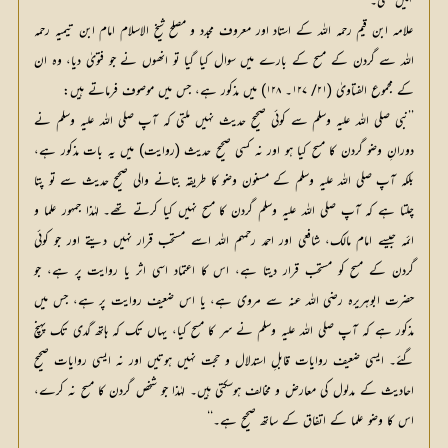
نہیں ملتی۔‘‘
علامہ ابن قیم رحمہ اللہ کے استاد اور معروف مجدد و مصلح شیخ الاسلام امام ابن تیمیہ رحمہ
اللہ سے گردن کے مسح کے بارے میں سوال کیا گیا تو انھوں نے جو فتویٰ دیا، وہ ان
کے مجموع الفتاویٰ (۲۱/ ۱۲۷۔ ۱۲۸) میں مذکور ہے، جس میں موصوف فرماتے ہیں:
’’نبی صلی اللہ علیہ وسلم سے کوئی صحیح حدیث نہیں ملتی کہ آپ صلی اللہ علیہ وسلم نے
دورانِ وضو گردن کا مسح کیا ہو اور نہ کسی صحیح حدیث (روایت) میں یہ بات مذکور ہے،
بلکہ آپ صلی اللہ علیہ وسلم کے مسنون وضو کا طریقہ بتانے والی صحیح حدیث سے تو پتا
چلتا ہے کہ آپ صلی اللہ علیہ وسلم گردن کا مسح نہیں کیا کرتے تھے۔ لہٰذا جمہور علما و
ائمہ جیسے امام مالک، شافعی اور احمد رحمہم اللہ اسے مستحب قرار نہیں دیتے اور جو کوئی
گردن کے مسح کو مستحب قرار دیتا ہے، اس کا اعتماد اسی اثر یا روایت پر ہے، جو
حضرت ابوہریرہ رضی اللہ عنہ سے مروی ہے، یا اس ضعیف روایت پر ہے، جس میں
مذکور ہے کہ آپ صلی اللہ علیہ وسلم نے سر کا مسح کیا، یہاں تک کہ ہاتھ گدی تک پہنچ
گئے۔ ایسی ضعیف روایات قابلِ استدلال و حجت نہیں ہوتیں اور نہ ایسی روایات صحیح
احادیث کے مدلول کی معارض و مخالف ہوسکتی ہیں۔ لہٰذا جو شخص گردن کا مسح نہ کرے،
اس کا وضو علما کے اتفاق کے ساتھ صحیح ہے۔‘‘