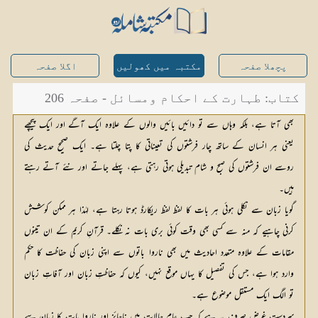
پچھلا صفحہ
مکتبہ میں کھولیں
اگلا صفحہ
کتاب: طہارت کے احکام ومسائل - صفحہ 206
بھی آتا ہے، بلکہ وہاں سے تو دائیں بائیں والوں کے علاوہ ایک آگے اور ایک پیچھے
یعنی ہر انسان کے ساتھ چار فرشتوں کی تعیناتی کا پتا چلتا ہے۔ ایک صحیح حدیث کی
روسے ان فرشتوں کی صبح و شام تبدیلی ہوتی رہتی ہے، پہلے جاتے اور نئے آتے رہتے
ہیں۔
گویا زبان سے نکلی ہوئی ہر بات کا لفظ لفظ ریکارڈ ہوتا رہتا ہے، لہٰذا ہر ممکن کوشش
کرنی چاہیے کہ منہ سے کسی بھی وقت کوئی بری بات نہ نکلے۔ قرآنِ کریم کے ان تینوں
مقامات کے علاوہ متعدد احادیث میں بھی ناروا باتوں سے اپنی زبان کی حفاظت کا حکم
وارد ہوا ہے، جس کی تفصیل کا یہاں موقع نہیں، کیوں کہ حفاظتِ زبان اور آفاتِ زبان
تو الگ ایک مستقل موضوع ہے۔
سرِدست غرض صرف یہ ہے کہ جب عام حالات میں ناجائز اور ناروا بات کا زبان سے