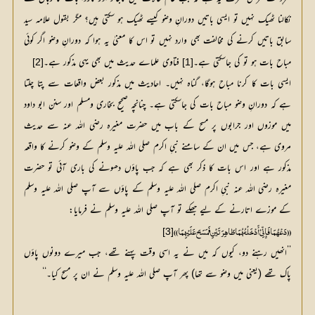
نکالنا ٹھیک نہیں تو ایسی باتیں دورانِ وضو کیسے ٹھیک ہو سکتی ہیں؟ مگر بقول علامہ سید
سابق باتیں کرنے کی مخالفت بھی وارد نہیں تو اس کا معنیٰ یہ ہوا کہ دورانِ وضو اگر کوئی
مباح بات ہو تو کی جاسکتی ہے۔
 فتاوی علماے حدیث میں بھی یہی مذکور ہے۔
[2]
[1]
ایسی بات کا کرنا مباح ہوگا، گناہ نہیں۔ احادیث میں مذکور بعض واقعات سے پتا چلتا
ہے کہ دورانِ وضو مباح بات کی جاسکتی ہے۔ چنانچہ صحیح بخاری ومسلم اور سنن ابو داود
میں موزوں اور جرابوں پر مسح کے باب میں حضرت مغیرہ رضی اللہ عنہ سے حدیث
مروی ہے، جس میں ان کے سامنے نبیِ اکرم صلی اللہ علیہ وسلم کے وضو کرنے کا واقعہ
مذکور ہے اور اس بات کا ذکر بھی ہے کہ جب پاؤں دھونے کی باری آئی تو حضرت
مغیرہ رضی اللہ عنہ نبیِ اکرم صلی اللہ علیہ وسلم کے پاؤں سے آپ صلی اللہ علیہ وسلم
کے موزے اتارنے کے لیے جھکے تو آپ صلی اللہ علیہ وسلم نے فرمایا:
[3]
(( دَعْھُمَا فَإِنِّيْ أَدْخَلْتُھُمَا طَاھِرَتَیْنِ فَمَسَحَ عَلَیْھِمَا ))
’’انھیں رہنے دو، کیوں کہ میں نے یہ اسی وقت پہنے تھے، جب میرے دونوں پاؤں
پاک تھے (یعنی میں وضو سے تھا) پھر آپ صلی اللہ علیہ وسلم نے ان پر مسح کیا۔‘‘