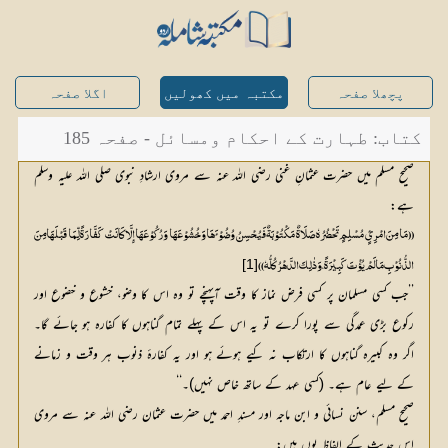
پچھلا صفحہ
مکتبہ میں کھولیں
اگلا صفحہ
کتاب: طہارت کے احکام ومسائل - صفحہ 185
صحیح مسلم میں حضرت عثمانِ غنی رضی اللہ عنہ سے مروی ارشادِ نبوی صلی اللہ علیہ وسلم
ہے:
(( مَا مِنَ امْرِیٍٔ مُسْلِمٍ تَحْضُرُہٗ صَلَاۃٌ مَکْتُوْبَۃٌ فَیُحْسِنُ وُضُوْئَ ھَا وَخُشُوْعَھَا وَرُکُوْعَھَا إِلَّا کَانَتْ کَفَّارَۃً لِّمَا قَبْلَھَا مِنَ
[1]
الذُّنُوْبِ مَا لَمْ یُؤْتَ کَبِیْرَۃً، وَذٰلِکَ الدَّھْرُ کُلُّہٗ ))
’’جب کسی مسلمان پر کسی فرض نماز کا وقت آپہنچے تو وہ اس کا وضو، خشوع و خضوع اور
رکوع بڑی عمدگی سے پورا کرے تو یہ اس کے پہلے تمام گناہوں کا کفارہ ہو جائے گا۔
اگر وہ کبیرہ گناہوں کا ارتکاب نہ کیے ہوئے ہو اور یہ کفارۂ ذنوب ہر وقت و زمانے
کے لیے عام ہے۔ (کسی عہد کے ساتھ خاص نہیں)۔‘‘
صحیح مسلم، سنن نسائی و ابن ماجہ اور مسندِ احمد میں حضرت عثمان رضی اللہ عنہ سے مروی
اس حدیث کے الفاظ یوں ہیں: