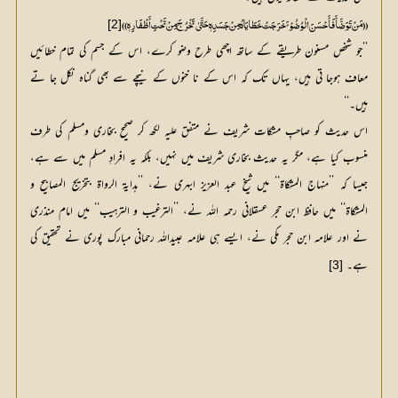
[2]
(( مَنْ تَوَضَّأَ فَأَحْسَنَ الْوُضُوْئَ خَرَجَتْ خَطَایَاہُ مِنْ جَسَدِہٖ حَتَّیٰ تَخْرُجَ مِنْ تَحْتِ أَظْفَارِہٖ ))
’’جو شخص مسنون طریقے کے ساتھ اچھی طرح وضو کرے، اس کے جسم کی تمام خطائیں
معاف ہوجا تی ہیں، یہاں تک کہ اس کے نا خنوں کے نیچے سے بھی گناہ نکل جا تے
ہیں۔‘‘
اس حدیث کو صاحبِ مشکات شریف نے متفق علیہ لکھ کر صحیح بخاری ومسلم کی طرف
منسوب کیا ہے، مگر یہ حدیث بخاری شریف میں نہیں، بلکہ یہ افرادِ مسلم میں سے ہے،
جیسا کہ ’’منہاج المشکاۃ‘‘ میں شیخ عبد العزیز ابہری نے، ’’ہدایۃ الرواۃ بتخریج المصابیح و
المشکاۃ‘‘ میں حافظ ابن حجر عسقلانی رحمہ اللہ نے، ’’الترغیب و الترہیب‘‘ میں امام منذری
نے اور علامہ ابن حجر مکی نے، ایسے ہی علامہ عبیداللہ رحمانی مبارک پوری نے تحقیق کی
ہے۔
[3]