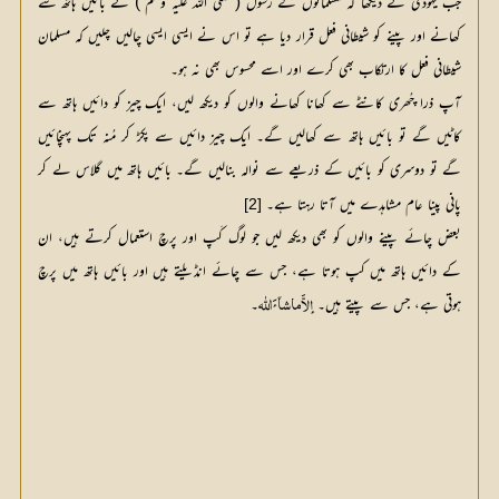
جب یہُودی نے دیکھا کہ مسلمانوں کے رسول ( صلی اللہ علیہ وسلم ) نے بائیں ہاتھ سے
کھانے اور پینے کو شیطانی فعل قرار دیا ہے تو اس نے ایسی ایسی چالیں چلیں کہ مسلمان
شیطانی فعل کا ارتکاب بھی کرے اور اسے محسوس بھی نہ ہو۔
آپ ذرا چُھری کانٹے سے کھانا کھانے والوں کو دیکھ لیں، ایک چیز کو دائیں ہاتھ سے
کاٹیں گے تو بائیں ہاتھ سے کھالیں گے۔ ایک چیز دائیں سے پکڑ کر مُنہ تک پہنچائیں
گے تو دوسری کو بائیں کے ذریعے سے نوالہ بنالیں گے۔ بائیں ہاتھ میں گلاس لے کر
پانی پینا عام مشاہدے میں آتا رہتا ہے۔
[2]
بعض چائے پینے والوں کو بھی دیکھ لیں جو لوگ کَپ اور پرچ استعمال کرتے ہیں، ان
کے دائیں ہاتھ میں کپ ہوتا ہے، جس سے چائے انڈیلتے ہیں اور بائیں ہاتھ میں پرچ
ہوتی ہے، جس سے پیتے ہیں۔
۔
إلاَّماشآئَ اللّٰه