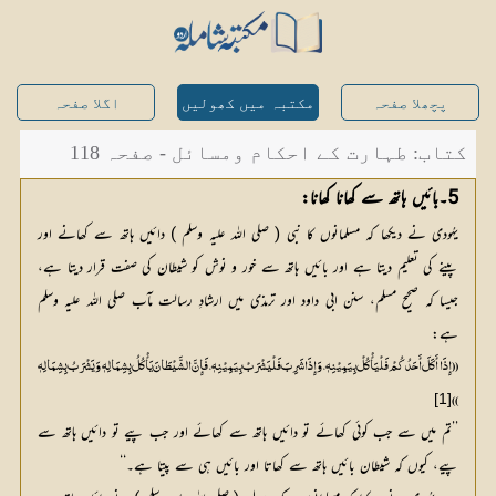
پچھلا صفحہ
مکتبہ میں کھولیں
اگلا صفحہ
کتاب: طہارت کے احکام ومسائل - صفحہ 118
5۔بائیں ہاتھ سے کھانا کھانا:
یہُودی نے دیکھا کہ مسلمانوں کا نبی ( صلی اللہ علیہ وسلم ) دائیں ہاتھ سے کھانے اور
پینے کی تعلیم دیتا ہے اور بائیں ہاتھ سے خور و نوش کو شیطان کی صفت قرار دیتا ہے،
جیسا کہ صحیح مسلم، سنن ابی داود اور ترمذی میں ارشادِ رسالت مآب صلی اللہ علیہ وسلم
ہے:
(( إِذَا أَکَلَ أَحَدُکُمْ فَلْیَأْکُلْ بِیَمِیْنِہٖ، وَإِذَا شَرِبَ فَلْیَشْرَبْ بِیَمِیْنِہٖ، فَإِنَّ الشَّیْطَانَ یَأْکُلُ بِشِمَالِہٖ وَیَشْرَبُ بِشِمَالِہٖ
[1]
))
’’تم میں سے جب کوئی کھائے تو دائیں ہاتھ سے کھائے اور جب پیے تو دائیں ہاتھ سے
پیے، کیوں کہ شیطان بائیں ہاتھ سے کھاتا اور بائیں ہی سے پیتا ہے۔‘‘