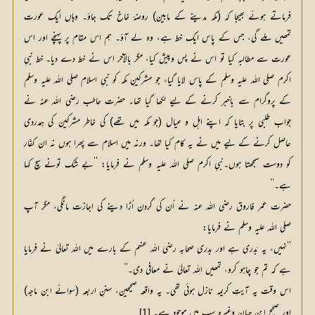
فرماتے ہوئے بھیجا کہ (مکہ مدینے کے مابین) روضۂ خاخ تک جاؤ۔ وہاں ایک عورت
تمھیں ملے گی، جس کے پاس ایک خط ہے، وہ لے آؤ۔ ہم اس مقام پر پہنچے اور اس
عورت سے مطالبہ کیا تو اس نے پس وپیش کیا، مگر بالآخر اس نے خط دے دیا۔ خط نبیِ
اکرم صلی اللہ علیہ وسلم کے پاس لایا گیا، جو مشرکینِ مکہ کو نبیِ اسلام صلی اللہ علیہ وسلم
کے پروگرام سے باخبر کرنے کے لیے لکھا گیا تھا۔ حضرت حاطب رضی اللہ عنہ نے
جواب طلبی پر بتایا کہ اپنے اہل و عیال (جو مکہ میں تھے) کی خاطر مشرکین کی ہمدردی
حاصل کرنے کے لیے میں نے یہ کام کیا تھا۔ ورنہ میں اسلام سے پِھرا ہوں نہ ان کفّار
کو دوست سمجھتا ہوں۔نبیِ اکرم صلی اللہ علیہ وسلم نے فرمایا: ’’بے شک تونے سچ کہا
ہے۔‘‘
حضرت عمر فاروق رضی اللہ عنہ نے اُن کی گردن اُڑا دینے کی اجازت مانگی، مگر آپ
صلی اللہ علیہ وسلم نے فرمایا:
’’نہیں، یہ بَدری ہے اور بدری صحابہ رضی اللہ عنہم کے بارے میں اللہ تعالیٰ نے فرمایا
ہے کہ تم جو چاہو کرو، تمھیں اللہ تعالیٰ نے معافی دی۔‘‘
اس وقت یہ آیتِ کریمہ نازل ہوئی تھی۔ یہ واقعہ صحیحین، سننِ اربعہ (سوائے ابن ماجہ)
اور صحیح ابن حبان وغیرہ سب میں موجود ہے۔
[1]