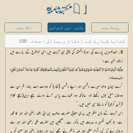
پچھلا صفحہ
مکتبہ میں کھولیں
اگلا صفحہ
کتاب: طہارت کے احکام ومسائل - صفحہ 100
8۔ اٹھائیسویں پارے کی سورۃ الممتحنہ کی پہلی ہی آیت میں اسی موضوع کے بارے میں
ارشادِ الٰہی ہے:
{ٰٓیاََیُّھَا الَّذِیْنَ اٰمَنُوْا لاَ تَتَّخِذُوْا عَدُوِّیْ وَعَدُوَّکُمْ اَوْلِیَآئَ تُلْقُوْنَ اِِلَیْھِمْ بِالْمَوَدَّۃِ وَقَدْ کَفَرُوْا بِمَا جَآئَ کُمْ مِّنَ الْحَقِّ}
[الممتحنۃ: ۱]
’’اے ایمان والو! میرے دشمن اور اپنے دشمن (کفّار) کو دوست مت بناؤ، تم ان سے
دوستانہ میل جول رکھتے ہو، حالانکہ وہ تمھارے پاس آنے والے سچے دین(سچّے کلام
قرآن کریم) کو مانتے ہی نہیں ہیں۔‘‘
اس آیت کے پسِ منظر میں بدری صحابی حضرت حاطب بن ابی بلتعہ رضی اللہ عنہ کا قصّہ
ہے، جو کتبِ تفسیر و حدیث میں مذکور ہے۔ صحیحین میں حضرت علی رضی اللہ عنہ سے
مَروی ہے کہ نبیِ اکرم صلی اللہ علیہ وسلم نے مجھے زبیر اور مقداد رضی اللہ عنہما کو یہ