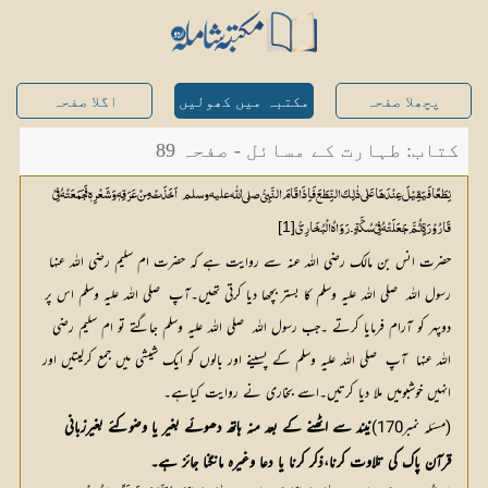
پچھلا صفحہ
مکتبہ میں کھولیں
اگلا صفحہ
کتاب: طہارت کے مسائل - صفحہ 89
نِطَعًا فَیَقِیْلَ عِنْدَہَا عَلٰی ذٰلِکَ النِّطَعَ فَاِذَا قَامَ النَّبِیُّ  صلی اللّٰه علیہ وسلم  
[1]
قَارُوْرَۃٍ ثُمَّ جَعَلَتْہُ فِیْ سُکَّۃٍ ۔رَوَاہُ الْبُخَارِیُّ
حضرت انس بن مالک رضی اللہ عنہ سے روایت ہے کہ حضرت ام سلیم رضی اللہ عنہا 
رسول اللہ  صلی اللہ علیہ وسلم کا بستر بچھا دیا کرتی تھیں۔آپ  صلی اللہ علیہ وسلم اس پر 
دوپہر کو آرام فرمایا کرتے ۔جب رسول اللہ  صلی اللہ علیہ وسلم جاگتے تو ام سلیم رضی 
اللہ عنہا  آپ  صلی اللہ علیہ وسلم کے پسینے اور بالوں کو ایک شیشی میں جمع کرلیتیں اور 
انہیں خوشبومیں ملا دیا کرتیں۔اسے بخاری نے روایت کیاہے۔
نیند سے اٹھنے کے بعد منہ ہاتھ دھوئے بغیر یا وضوکئے بغیرزبانی 
(مسئلہ نمبر170)
قرآن پاک کی تلاوت کرنا،ذکر کرنا یا دعا وغیرہ مانگنا جائز ہے۔