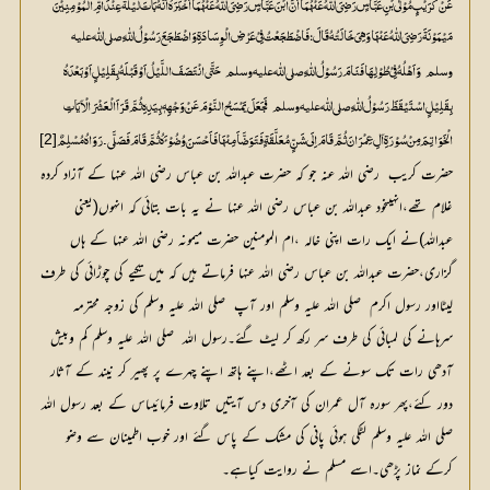
وسلم  
وَاَہْلُہُ فِیْ طُوْلِہَا فَنَامَ رَسُوْلُ اللّٰہِ  صلی اللّٰه علیہ وسلم  
بِقَلِیْلٍ اسْتَیْقَظَ رَسُوْلُ اللّٰہِ  صلی اللّٰه علیہ وسلم  
[2]
الْخَوَاتِمَ مِنْ سُوْرَۃِ آلِ عِمْرَانَ ثُمَّ قَامَ اِلَی شَنٍّ مُعَلَّقَۃٍ فَتَوَضَّاَ مِنْہَا فَاَحْسَنَ وُضُوْئَ ہُ ثُمَّ قَامَ فَصَلَّی ۔رَوَاہُ مُسْلِمٌ
حضرت کریب  رضی اللہ عنہ جو کہ حضرت عبداللہ بن عباس رضی اللہ عنہا کے آزاد کردہ 
غلام تھے،انہیںخود عبداللہ بن عباس رضی اللہ عنہا نے یہ بات بتائی کہ انہوں(یعنی 
عبداللہ)نے ایک رات اپنی خالہ ،ام المومنین حضرت میمونہ رضی اللہ عنہا کے ہاں 
گزاری،حضرت عبداللہ بن عباس رضی اللہ عنہا فرماتے ہیں کہ میں تکیے کی چوڑائی کی طرف 
لیٹااور رسول اکرم  صلی اللہ علیہ وسلم اور آپ  صلی اللہ علیہ وسلم کی زوجہ محترمہ 
سرہانے کی لمبائی کی طرف سر رکھ کر لیٹ گئے۔رسول اللہ  صلی اللہ علیہ وسلم کم وبیش 
آدھی رات تک سونے کے بعد اٹھے،اپنے ہاتھ اپنے چہرے پر پھیر کر نیند کے آثار 
دور کئے،پھر سورہ آل عمران کی آخری دس آیتیں تلاوت فرمائیںاس کے بعد رسول اللہ  
صلی اللہ علیہ وسلم لٹکی ہوئی پانی کی مشک کے پاس گئے اور خوب اطمینان سے وضو 
کرکے نماز پڑھی۔اسے مسلم نے روایت کیاہے۔