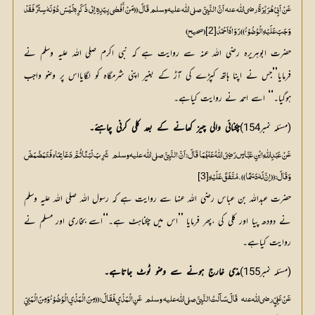
عَنْ اَبِیْ ہُرَیْرَۃَ رضی اللّٰه عنہ اَنَّ النَّبِیَّ صلی اللّٰه علیہ وسلم قَالَ ((مَنْ أَفْضٰی بِیَدِہِ اِلٰی ذَکَرِہٖ لَیْسَ دُوْنَہٗ سِتْرٌ فَقَدْ
[2]
وَجَبَ عَلَیْہِ الْوُضُوْئُ)) رَوَاہُ اَحْمَدُ
(صحیح)
حضرت ابوہریرہ رضی اللہ عنہ سے روایت ہے کہ نبی اکرم صلی اللہ علیہ وسلم نے
’’
فرمایا
جس نے اپنا ہاتھ کپڑے کی آڑ کے بغیر اپنی شرمگاہ کو لگایااس پر وضو واجب 
‘‘
ہوگیا۔
 اسے احمد نے روایت کیاہے۔
(مسئلہ نمبر154)
چکنائی
والی
چیز
کھانے
کے
بعد
کلی
کرنی
چاہئے۔
عَنْ عَبْدِاللّٰہِ ابْنِ عَبَّاسٍ رَضِیَ اللّٰہُ عَنْہُمَا قَالَ :اَنَّ النَّبِیَّ صلی اللّٰه علیہ وسلم
[3]
وَقَالَ :(( اِنَّ لَہٗ دَسَمًا )) ۔مُتَّفَقٌ عَلَیْہِ
حضرت عبداللہ بن عباس رضی اللہ عنہا سے روایت ہے کہ رسول اللہ صلی اللہ علیہ وسلم
‘‘
’’
نے دودھ پیا اور کلی کی ،پھر فرمایا
اس میں چکناہٹ ہے۔
اسے بخاری اور مسلم نے 
روایت کیاہے۔
(مسئلہ نمبر155)
مذی
خارج
ہونے
سے
وضو
ٹوٹ
جاتاہے۔
عَنْ عَلِیٍّ رضی اللّٰه عنہ
قَالَ سَاَلْتُ النَّبِیَّ  صلی اللّٰه علیہ وسلم  