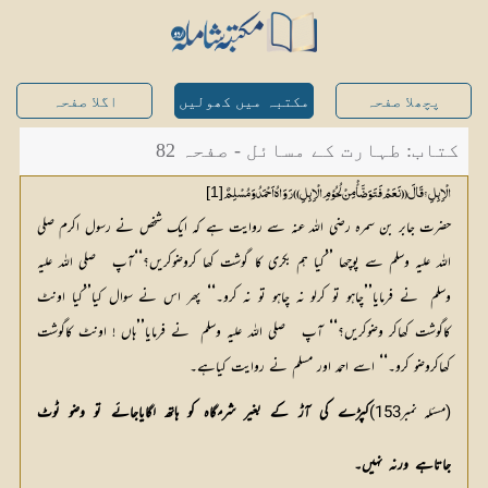
پچھلا صفحہ
مکتبہ میں کھولیں
اگلا صفحہ
کتاب: طہارت کے مسائل - صفحہ 82
[1]
الْاِبِلِ ؟ قَالَ ((نَعَمْ فَتَوَضَّأْ مِنْ لُحُوْمِ الْاِبِلِ )) رَوَاہُ اَحْمَدُ وَ مُسْلِمٌ
حضرت جابر بن سمرہ رضی اللہ عنہ سے روایت ہے کہ ایک شخص نے رسول اکرم صلی
‘‘
’’
اللہ علیہ وسلم سے پوچھا
کیا ہم بکری کا گوشت کھا کروضوکریں؟
آپ   صلی اللہ علیہ 
’’
‘‘
’’
وسلم  نے فرمایا
چاہو تو کرلو نہ چاہو تو نہ کرو۔
 پھر اس نے سوال کیا
کیا اونٹ 
’’
‘‘
کاگوشت کھاکر وضوکریں؟
 آپ   صلی اللہ علیہ وسلم  نے فرمایا
ہاں ! اونٹ کاگوشت 
‘‘
کھاکروضو کرو۔
 اسے احمد اور مسلم نے روایت کیاہے۔
(مسئلہ نمبر153)
کپڑے
کی
آڑ
کے
بغیر
شرمگاہ
کو
ہاتھ
لگایاجائے
تو
وضو
ٹوٹ
جاتاہے
ورنہ
نہیں۔