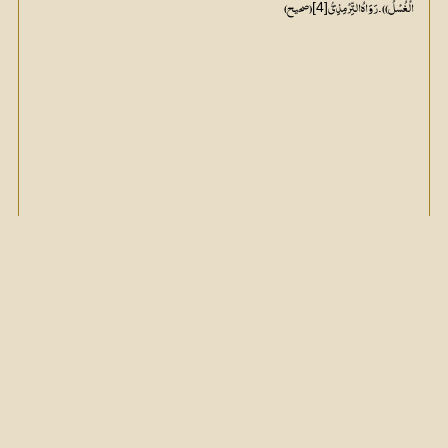
[4]
الْغُسْلُ )) ۔رَوَاہُ التِّرْمِذِیُّ
 (صحیح)