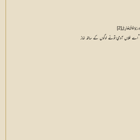
[2]
))۔ رَوَاہُ الْبُخَارِیُّ
’
اے فلاں آدمی!تونے لوگوں کے ساتھ نماز