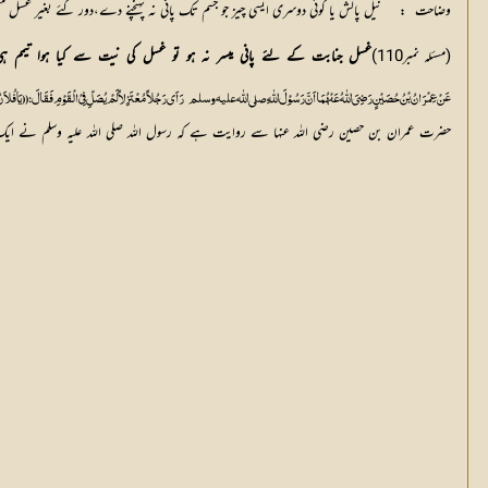
وضاحت
	نیل
پالش
یا
کوئی
دوسری
ایسی
چیز
جو
جسم
تک
پانی
نہ
پہنچنے
دے،دور
کئے
بغیر
غسل
م
   :
(مسئلہ نمبر110)
غسل
جنابت
کے
لئے
پانی
میسر
نہ
ہو
تو
غسل
کی
نیت
سے
کیا
ہوا
تیمم
ہی
عَنْ عِمْرَانُ بْنُ حُصَیْنٍ رَضِیَ اللّٰہُ عَنْہُمَا اَنَّ رَسُوْلَ اللّٰہِ صلی اللّٰه علیہ وسلم
رَاَی رَجُلاً مُعْتَزِلاً لَمْ یُصَلِّ فِیْ الْقَوْمِ فَقَالَ :(( یَافُلا
حضرت عمران بن حصین رضی اللہ عنہا سے روایت ہے کہ رسول اللہ صلی اللہ علیہ وسلم نے ایک آدمی