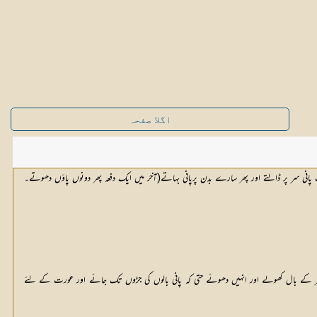
اگلا صفحہ
 پانی سر پر ڈالتے اور پھر سارے بدن پرپانی بہاتے(آخر میں ایک دفعہ پھر دونوں پاؤں دھوتے۔
مرد اپنے سر کے بال کھولے اور انہیں دھوئے حتی کہ پانی بالوں کی جڑوں تک جائے اور عورت کے لئے 