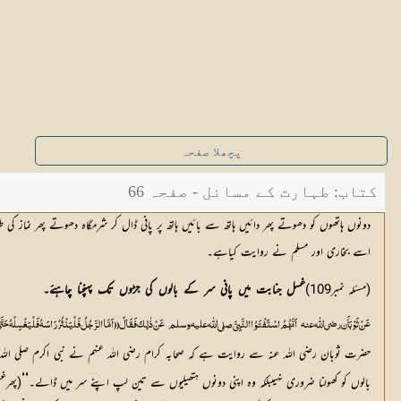
پچھلا صفحہ
کتاب: طہارت کے مسائل - صفحہ 66
دونوں ہاتھوں کو دھوتے پھر دائیں ہاتھ سے بائیں ہاتھ پر پانی ڈال کر شرمگاہ دھوتے پھر نماز
اسے بخاری اور مسلم نے روایت کیاہے۔
(مسئلہ نمبر109)
غسل
جنابت
میں
پانی
سر
کے
بالوں
کی
جڑوں
تک
پہنچنا
چاہئے۔
عَنْ ثَوْبَاَن رضی اللّٰه عنہ
اَنَّہُمُ اسْتَفْتَوُا النَّبِیَّ  صلی اللّٰه علیہ وسلم  
عَنْ ذٰلِکَ فَقَالَ (( اَمَّا الرَّجُلُ فَلْیَنْثُرْ رَاسَہُ فَلْیَغْسِلْہُ حَتَّی
حضرت ثوبان رضی اللہ عنہ سے روایت ہے کہ صحابہ کرام رضی اللہ عنہم نے نبی اکرم صلی اللہ
‘‘
بالوں کو کھولنا ضروری نہیںبلکہ وہ اپنی دونوں ہتھیلیوں سے تین لپ اپنے سر میں ڈالے۔
(پھرغ