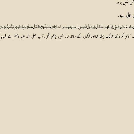
کمل
نہیں
ہوتا۔
کافی
ہے۔
َنُ مَا مَنَعْکَ اَنْ تُصَلِّیَ فِیْ الْقَوْمِ ؟ )) فَقَالَ یَا رَسُوْلَ اللّٰہِ  صلی اللّٰه علیہ وسلم  
اَصَابَتْنِیْ جَنَابَۃٌ وَلاَ مَائَ قَالَ (( عَلَیْکَ بِالصَّعِیْدِ فَاِنَّہُ یَکْفِیْکَ  
’
 کو دیکھا جوالگ بیٹھا تھااور لوگوں کے ساتھ نماز نہیں پڑھی تھی۔آپ صلی اللہ علیہ وسلم نے فرمایا