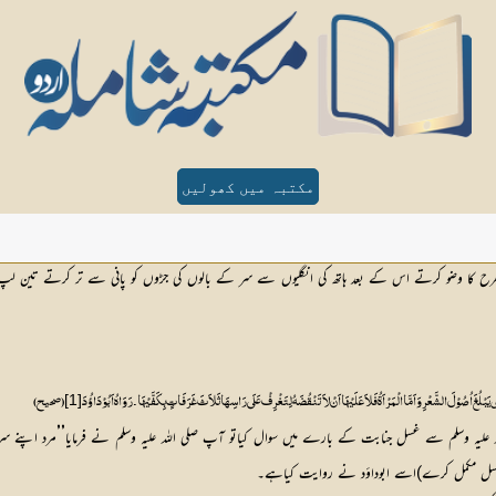
مکتبہ میں کھولیں
 کی طرح کا وضو کرتے اس کے بعد ہاتھ کی انگلیوں سے سر کے بالوں کی جڑوں کو پانی سے تر کرتے تین لپ
[1]
 یَبْلُغَ اُصُوْلَ الشَّعْرِ وَاَمَّا الْمَرْاَۃُ فَلاَ عَلَیْہَا اَنْ لاَ تَنْقُضَہُ لِتَغْرِفْ عَلَی رَاسِہَا ثَلاَثَ غَرَفَاتٍ بِکَفَّیْہَا ۔رَوَاہُ اَبُوْدَاؤُدَ
(صحیح)
’’
 علیہ وسلم سے غسل جنابت کے بارے میں سوال کیاتو آپ صلی اللہ علیہ وسلم نے فرمایا
سل مکمل کرے)اسے ابوداؤد نے روایت کیاہے۔