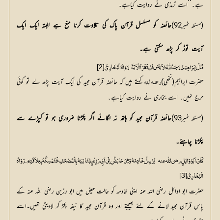
‘‘
ہے۔
اسے ترمذی نے روایت کیاہے۔
(مسئلہ نمبر92)
حائضہ
کو
مسلسل
قرآن
پاک
کی
تلاوت
کرنا
منع
ہے
البتہ
ایک
ایک
آیت
توڑ
کر
پڑھ
سکتی
ہے۔
[2]
قَالَ اِبْرَاہِیْمُ رَحِمَہُ اللّٰہُ :لاَ بَاسَ اَنْ تَقْرَاَ الْآیَۃَ ۔رَوَاہُ الْبُخَارِیُّ
حضرت ابراہیم(نخعی)
 کہتے ہیں کہ حائضہ قرآن مجید کی ایک آیت پڑھ لے تو کوئی 
رحمہ اللہ
حرج نہیں۔ اسے بخاری نے روایت کیاہے۔
(مسئلہ نمبر93)
حائضہ
قرآن
مجید
کو
ہاتھ
نہ
لگائے
اگر
پکڑنا
ضروری
ہو
تو
کپڑے
سے
پکڑنا
چاہئے۔
کَانَ اَبُوْ وَائِلٍ رضی اللّٰه عنہ
[3]
الْبُخَارِیُّ
حضرت ابو اوائل رضی اللہ عنہ اپنی خادمہ کو حالت حیض میں ابو رزین رضی اللہ عنہ کے
پاس قرآن مجید لانے کے لئے بھیجتے اور وہ قرآن مجید کا نیفہ پکڑ کر لادیتی تھیں۔اسے