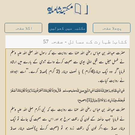
پچھلا صفحہ
مکتبہ میں کھولیں
اگلا صفحہ
کتاب: طہارت کے مسائل - صفحہ 57
حضرت عبداللہ بن عباس رضی اللہ عنہا سے روایت ہے کہ رسول اللہ صلی اللہ علیہ وسلم
نے غسل حیض سے قبل اپنی بیوی سے صحبت کرنے والے آدمی کے بارے میں ارشاد
‘‘
’’
فرمایا
کہ وہ ایک دینار(4گرام ) یا نصف دینار (2 گرام )صدقہ کرے۔
اسے ابوداؤد 
نے روایت کیاہے۔
عَنِ ابْنِ عَبَّاسٍ رَضِیَ اللّٰہُ عَنْہُمَا عَنِ النَّبِیِّ صلی اللّٰه علیہ وسلم
[1]
فَنِصْفُ دِیْنَارٍ )) ۔رَوَاہُ التِّرْمِذِیُّ
(صحیح)
حضرت عبداللہ بن عباس رضی اللہ عنہا سے روایت ہے کہ نبی اکرم صلی اللہ علیہ وسلم
’’
نے فرمایا
جب حائضہ کے خون کی رنگت سرخ ہو اور اس سے صحبت کی جائے تو ایک 
دینار صدقہ ہے،اگر خون کی رنگت زرد ہو تو (صحبت کرنے پر)نصف دینار صدقہ 