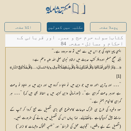
پچھلا صفحہ
مکتبہ میں کھولیں
اگلا صفحہ
کتاب: سوئے حرم حج و عمرہ اور قربانی کے
احکام و مسائل - صفحہ 84
ایسی چیز ایجاد کی جو اس میں سے نہیں تو وہ مردود ہے۔‘‘
جبکہ صحیح مسلم اوردیگر کتبِ حدیث میں ارشادِ نبوی صلی اللہ علیہ وسلم ہے:
(( ۔۔۔ وَشَرُّ الْأُمُوْرِ مُحْدَثَاتُھَا، وَکُلُّ مُحْدَثَۃٍ بِدْعَۃٌ، وَکُلُّ بِدْعَۃٍ ضَلَالَۃٌ [و في روایۃ النسائي]: ۔۔۔ وَکُلُّ ضَلَالَۃٍ فِيْ النَّارِ ))
[1]
’’۔۔۔ اور بدترین امور وہ ہیں جو دین میں نو ایجا د کردہ ہیں اور دین میں ہر ایجادِ نو بدعت
ہے اورہر بدعت گمراہی ہے‘‘۔ (اورنسائی وابن خزیمہ میں یہ الفاظ بھی ہیں کہ) ’’۔۔۔ ہر
گمراہی کاانجام جہنم ہے۔‘‘
سود وغیرہ کی طرح ہی شرک وبدعات کاموضوع بھی بڑی تفصیل سے طبع کروا کر آپ کے
سامنے پیش کردیاگیاہے ۔
۔ لہٰذا یہاں اس کی تفصیل میں جانے کی ضرورت نہیں۔
وَالْحَمْدُ لِلّٰہِ
(تفصیل کے لیے دیکھیں: ’’قبولیتِ عمل کی شرائط‘‘ اور ’’ضمیمہ شکوک وشبہات کا ازالہ‘‘)