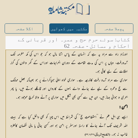
پچھلا صفحہ
مکتبہ میں کھولیں
اگلا صفحہ
کتاب: سوئے حرم حج و عمرہ اور قربانی کے
احکام و مسائل - صفحہ 62
اورزادِ راہ سے مراد یہ ہے کہ انسان کے پاس اتنا مال ہو کہ جو اس کی مکہ مکرمہ تک
آمدورفت، وہاں پر اس کی مدتِ اقامت کے دوران اخراجات اوراس کے گھر والوں کی گزر
اوقات کے لیے کافی ہو۔
سواری سے مراد آمدو رفت کاذریعہ ہے۔ سواری خواہ اپنی ہویاکرائے پر ہو جیساکہ بعض ممالک
سے حج وعمرہ کے لیے لے جانے والے بسوں کے کارواں اور قافلے ہوتے ہیں، یا پھر
بحری و ہوائی جہاز ہیں، ان میں سے کسی بھی شکل میں سواری پر آنے والا خرچ موجود ہو۔
امن:
ایسے ہی اہلِ علم نے ’’استطاعتِ حج‘‘ کی شرائط میں اس چیز کو بھی داخل کیا ہے کہ بیت
اللہ شریف تک آنے جانے کا راستہ اورسفر پر امن ہو اور کسی جانی یا مالی نقصان کاخطرہ
غالب نہ ہو۔
(الفتح الرباني: ۱۱/۴۲، ۴۳)