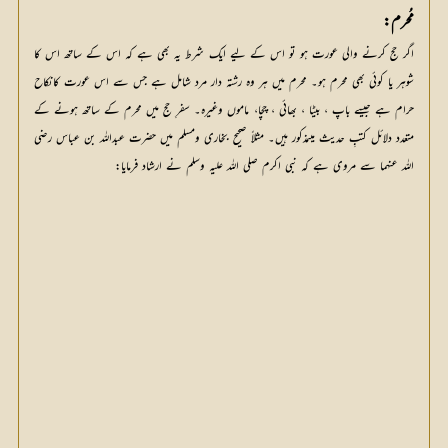
مُحرم:
اگر حج کرنے والی عورت ہو تو اس کے لیے ایک شرط یہ بھی ہے کہ اس کے ساتھ اس کا
شوہر یا کوئی بھی محرم ہو۔ محرم میں ہر وہ رشتہ دار مرد شامل ہے جس سے اس عورت کانکاح
حرام ہے جیسے باپ ، بیٹا ، بھائی ، چچا، ماموں وغیرہ۔ سفرِ حج میں محرم کے ساتھ ہونے کے
متعدد دلائل کتبِ حدیث میںمذکور ہیں۔ مثلاً صحیح بخاری ومسلم میں حضرت عبداللہ بن عباس رضی
اللہ عنہما سے مروی ہے کہ نبی اکرم صلی اللہ علیہ وسلم نے ارشاد فرمایا: