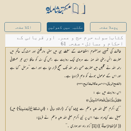
پچھلا صفحہ
مکتبہ میں کھولیں
اگلا صفحہ
کتاب: سوئے حرم حج و عمرہ اور قربانی کے
احکام و مسائل - صفحہ 61
طاقت کی تعیین اورمفہومِ استطاعت کے سلسلے ہی میں سنن دارقطنی اور مستدرک حاکم میں
حضرت انس رضی اللہ عنہ سے مروی ایک روایت ہے ،جس کی سند کو حافظ ابن حجر عسقلانی
رحمہ اللہ نے تلخیص میں حضرت حسن رحمہ اللہ تک صحیح قرار دیا ہے اور اسے ’’مرسل ‘‘کہا ہے
اور اس کے موصول ہونے کو وہم قراردیا ہے۔
(الفتح الرباني: ۱۱/ ۴۰، مرعاۃ المفاتیح: ۲۸۶۶)
اس روایت میں ہے :
(( قِیْلَ: یاَ رَسُوْلَ اللّٰہِ ! مَا السَّبِیْلُ؟ ))
’’نبی اکرم صلی اللہ علیہ وسلم سے پوچھا گیا کہ (ارشادِ ربانی : {
} میں) 
مَنِ اسْتَطَاعَ اِلَیْہِ سَبِیْلًا
سبیل سے کیامراد ہے؟ اس پر نبی اکرم صلی اللہ علیہ وسلم  نے فرمایا:
((
 ))
’’زادِ راہ اورسواری ۔‘‘
[1]
اَلزَّادُ وَالرَّاحِلَۃُ