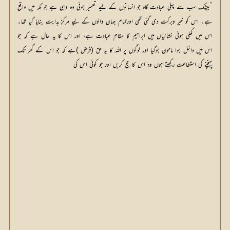
’’بیشک سب سے پہلی عبادت گاہ جو انسانوں کے لیے تعمیر ہوئی وہ وہی ہے جو مکہ میں واقع
ہے۔ اس کو خیر وبرکت دی گئی تھی اورتمام جہان والوں کے لیے مرکزِ ہدایت بنایا گیا تھا۔
اس میں کھلی ہوئی نشانیاں ہیں ابراہیم کا مقامِ عبادت ہے، اور اس کا یہ حال ہے کہ جو
اس میں داخل ہوا مامون ہوگیا اور لوگوں پر اللہ کا یہ حق (فرض )ہے کہ جو اس کے گھر تک
پہنچنے کی استطاعت رکھتے ہوں وہ اس کا حج کریں اور جو کوئی اس کی