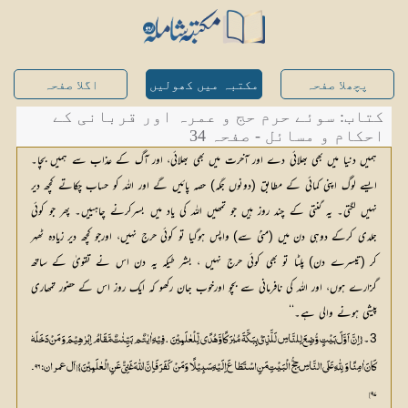
پچھلا صفحہ
مکتبہ میں کھولیں
اگلا صفحہ
کتاب: سوئے حرم حج و عمرہ اور قربانی کے
احکام و مسائل - صفحہ 34
ہمیں دنیا میں بھی بھلائی دے اور آخرت میں بھی بھلائی، اور آگ کے عذاب سے ہمیں بچا۔
ایسے لوگ اپنی کمائی کے مطابق (دونوں جگہ) حصہ پائیں گے اور اللہ کو حساب چکاتے کچھ دیر
نہیں لگتی۔ یہ گنتی کے چند روز ہیں جو تمھیں اللہ کی یاد میں بسرکرنے چاہییں۔ پھر جو کوئی
جلدی کرکے دوہی دن میں (منیٰ سے) واپس ہوگیا تو کوئی حرج نہیں، اورجو کچھ دیر زیادہ ٹھہر
کر (تیسرے دن) پلٹا تو بھی کوئی حرج نہیں ، بشر طیکہ یہ دن اس نے تقویٰ کے ساتھ
گزارے ہوں، اور اللہ کی نافرمانی سے بچو اورخوب جان رکھو کہ ایک روز اس کے حضور تمھاری
پیشی ہونے والی ہے۔‘‘
3۔
۹۷]	  