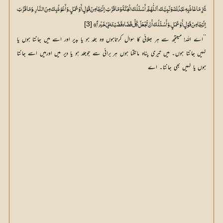
[3]
اِلَیْھَا مِنْ قَوْلٍ أَوْعَمَلٍ، وَأَسْئَلُکَ أَنْ تَجْعَلَ کُلَّ قَضَائٍ قَضَیْتَہٗ لِیْ خَیْراً ))
’’اے اللہ! میںتجھ سے ہر بھلائی کا سوال کرتاہوں وہ جلد ہو یا بدیر اور اسے میں جانتا ہوں یا
نہیں جانتا ہوں۔ میں تیری پناہ مانگتا ہوں ہر برائی سے جوجلد ہو یا دیر میں اورمیں اسے جانتا
ہوں یا نہیں بھی جانتا۔ اے