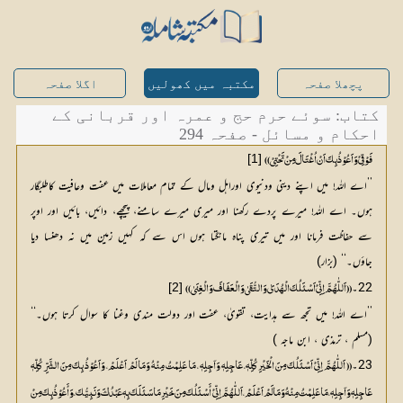
پچھلا صفحہ
مکتبہ میں کھولیں
اگلا صفحہ
کتاب: سوئے حرم حج و عمرہ اور قربانی کے
احکام و مسائل - صفحہ 294
[1]
فَوْقِيْ وَ اَعُوْذُ بِکَ اَنْ اُغْتَالَ مِنْ تَحْتِيْ ))
’’اے اللہ! میں اپنے دینی ودنیوی اوراہل ومال کے تمام معاملات میں عفت وعافیت کاطلبگار
ہوں۔ اے اللہ! میرے پردے رکھنا اور میری میرے سامنے، پیچھے، دائیں، بائیں اور اوپر
سے حفاظت فرمانا اور میں تیری پناہ مانگتا ہوں اس سے کہ کہیں زمین میں نہ دھنسا دیا
جاؤں۔‘‘ (بزار)
22۔
[2]
(( اَللّٰھُمَّ اِنِّیْ اَسْئَلُکَ الْھُدَیٰ وَالتُّقَیٰ وَالْعَفَافَ وَالْغِنَیٰ ))
’’اے اللہ! میں تجھ سے ہدایت، تقویٰ، عفت اور دولت مندی وغنا کا سوال کرتا ہوں۔‘‘
(مسلم ، ترمذی ، ابن ماجہ )
23۔