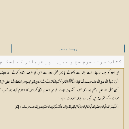
پچھلا صفحہ
کتاب: سوئے حرم حج و عمرہ اور قربانی کے احکام و م
حجرِ اسود کو بوسہ دینے، اسے ہاتھ سے چھونے یا پھر محض دور سے اس کی طرف اشارہ کرنے اور
(( بِسْمِ ا
(( أَنَّ رَسُوْلَ اللّٰہِ صلي اللّٰه عليه وسلم لَمَّا قَدِمَ مَکَّۃَ أَتَیٰ الْحَجَرَ الْأَسْوَدَ فَاسْتَلَمَہٗ، ثُمَّ مَشَیٰ عَلـٰی یَمِیْنِہٖ (وفي لفظ:) ثُمَّ مَضَیٰ عَنْ یَم
’’نبی صلی اللہ علیہ وسلم جب مکہ مکرمہ تشریف لائے تو حجرِ اسود پر پہنچ کر اس کا استلام کیا، پھر آ
طواف کے شروع میں ایک دعا بڑی معروف ہے :
[2]
(( اَللّٰھُمَّ اِیْمَاناً بِکَ وَتصْدِیْقاً بِکِتَابِکَ وَوَفَائً بِعَھْدِکَ وَاِتِّبَاعاً لِسُنَّۃِ نَبِیِّکَ مُحَمَّدٍ صلي اللّٰه عليه وسلم ))