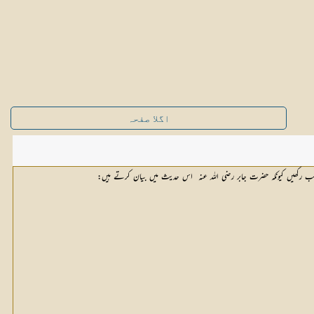
اگلا صفحہ
ں جانب رکھیں کیونکہ حضرت جابر رضی اللہ عنہ  اس حدیث میں بیان کرتے ہیں: