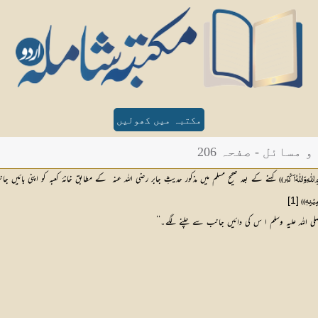
مکتبہ میں کھولیں
سائل - صفحہ 206
 کہنے کے بعد صحیح مسلم میں مذکور حدیثِ جابر رضی اللہ عنہ  کے مطابق خانۂ کعبہ کو اپنی بائی
للّٰہِ وَاللّٰہُ اَکْبَر ))
[1]
ِیْنِہٖ ))
پ صلی اللہ علیہ وسلم ا س کی دائیں جانب سے چلنے لگے۔‘‘