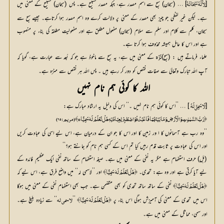
[
] … (سبحان) سبح سے اسم مصدر ہے، جبکہ مصدر تسبیح ہے۔ پس (سبحان) تسبیح کے معنی میں 
لِأَنَّہُ سُبْحَانَہُ
ہے۔ لیکن غیر لفظی جو چیز بھی مصدر کے معنی پر دلالت کرے وہ اسم مصدر ہوا کرتاہے۔ جیسے سبح سے 
سبحان، کلم سے کلام اور سلم سے سلام (سبحان) مفعول مطلق ہے اور مفعولیت مطلقہ کی بناء پر منصوب 
ہے اور اس کا عامل ہمیشہ محذوف ہوا کرتا ہے۔
علماء فرماتے ہیں : (سبح)
 کے معنی میں ہے، یہ سبح سے ماخوذ ہے جو کہ بُعد سے عبارت ہے، گویا کہ 
 نَزّہ
آپ اللہ تبارک وتعالیٰ سے صفات نقص کو دور کر رہے ہیں ۔ پس اللہ ہر نقص سے منزہ ہے۔
اللہ کا کوئی ہم نام نہیں 
[
 ] … ’’اس کا کوئی ہم نام نہیں ۔‘‘ اس کی دلیل یہ ارشاد مبارک ہے:
لَا سَمِیَّ لَہُ
﴿رَبُّ السَّمٰوٰتِ وَ الْاَرْضِ وَمَا بَیْنَہُمَا فَاعْبُدْہُ وَ اصْطَبِرْ لِعِبَادَتِہٖ ہَلْ تَعْلَمُ لَہٗ سَمِیًّاo﴾(مریم: ۶۵)
’’وہ رب ہے آسمانوں کا ا ور زمین کا اور اس کا جو ان کے درمیان ہے، اس لیے اسی کی عبادت کریں
اور اس کی عبادت پر ثابت قدم رہیں کیا تم اس کے کسی ہم نام کو جانتے ہو؟‘‘
(ہل) حرف استفہام ہے مگر یہ نفی کے معنی میں ہے۔ صیغہ استفہام کے ساتھ نفی ایک عظیم فائدہ کے
لیے آیا کرتی ہے اور وہ ہے: تحدی۔
 اور ’’لاسمی لہ‘‘ میں واضح فرق ہے، اس لیے کہ 
﴿ہَلْ تَعْلَمُ لَہٗ سَمِیًّا﴾
 نفی کے ساتھ ساتھ تحدی کو بھی متضمن ہے۔ جب بھی استفہام نفی کے معنی میں ہوگا 
﴿ہَلْ تَعْلَمُ لَہٗ سَمِیًّا﴾
اس میں تحدی کے معنی کی آمیزش ہوگی اس بناء پر 
 ’’
‘‘ سے زیادہ بلیغ ہے۔ 
﴿ہَلْ تَعْلَمُ لَہٗ سَمِیًّا﴾
لا سمی لہ
اور سمی، مماثل کے معنی میں ہے۔