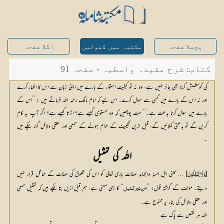
پچھلا صفحہ
مکتبہ میں کھولیں
اگلا صفحہ
کتاب: شرح عقیدہ واسطیہ - صفحہ 91
کی کوشش کرنا بھی جائز نہیں ہے، وہ نہ تو کیفیت استواء کے بارے میں اپنی زبان سے اس کا اظہار کرے
اور نہ اس کے بارے میں کسی سے سوال کرے۔ اس لیے کہ امام مالک رحمہ اللہ فرماتے ہیں : ’’اس کے
بارے میں سوال کرنا بدعت ہے۔‘‘ مت پوچھیں کہ وہ مستوی کیسے ہے؟ اترتا کیسے ہے؟ اگر آپ یہ کام
کریں گے تو بدعتی کہلائیں گے، قبل ازیں تکییف کے حرام ہونے کے سمعی اور عقلی دلائل گزر چکے ہیں
۔
اللہ کی تمثیل
[
] … یعنی اہل السنہ والجماعہ صفات باری تعالیٰ کو اس کی مخلوق کی صفات کے مماثل قرار نہیں 
وَلَا یُمَثِّلُوْنَ 
دیتے۔ مؤلف کے گزشتہ قول: ’’
‘‘ کا یہی معنی ہے، ہم قبل ازیں بتا چکے ہیں کہ تمثیل سمعی 
من غیر تمثیل
اور عقلی دلائل کی بناء پر ممنوع ہے۔
اللہ ہر نقص سے پاک ہے