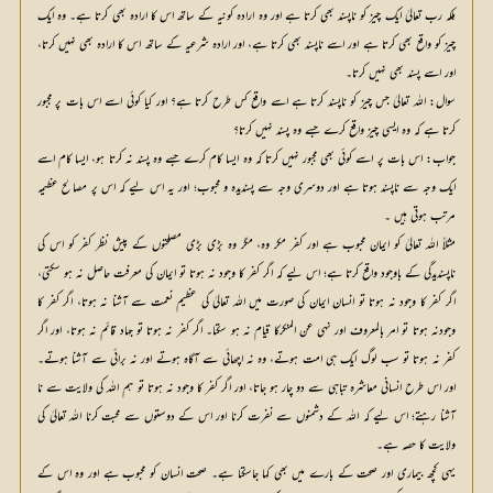
بلکہ رب تعالیٰ ایک چیز کو ناپسند بھی کرتا ہے اور وہ ارادہ کونیہ کے ساتھ اس کا ارادہ بھی کرتا ہے۔ وہ ایک
چیز کو واقع بھی کرتا ہے اور اسے ناپسند بھی کرتا ہے، اور ارادہ شرعیہ کے ساتھ اس کا ارادہ بھی نہیں کرتا،
اور اسے پسند بھی نہیں کرتا۔
سوال: اللہ تعالیٰ جس چیز کو ناپسند کرتا ہے اسے واقع کس طرح کرتا ہے؟ اور کیا کوئی اسے اس بات پر مجبور
کرتا ہے کہ وہ ایسی چیز واقع کرے جسے وہ پسند نہیں کرتا؟
جواب: اس بات پر اسے کوئی بھی مجبور نہیں کرتا کہ وہ ایسا کام کرے جسے وہ پسند نہ کرتا ہو، ایسا کام اسے
ایک وجہ سے ناپسند ہوتا ہے اور دوسری وجہ سے پسندیدہ و محبوب؛ اور یہ اس لیے کہ اس پر مصالح عظیمہ
مرتب ہوتی ہیں ۔
مثلاً اللہ تعالیٰ کو ایمان محبوب ہے اور کفر مکر وہ، مگر وہ بڑی بڑی مصلحتوں کے پیش نظر کفر کو اس کی
ناپسندیدگی کے باوجود واقع کرتا ہے؛ اس لیے کہ اگر کفر کا وجود نہ ہوتا تو ایمان کی معرفت حاصل نہ ہو سکتی،
اگر کفر کا وجود نہ ہوتا تو انسان ایمان کی صورت میں اللہ تعالیٰ کی عظیم نعمت سے آشنا نہ ہوتا، اگر کفر کا
وجودنہ ہوتا تو امر بالمعروف اور نہی عن المنکرکا قیام نہ ہو سکتا۔ اگر کفر نہ ہوتا تو جہاد قائم نہ ہوتا، اور اگر
کفر نہ ہوتا تو سب لوگ ایک ہی امت ہوتے، وہ نہ اچھائی سے آگاہ ہوتے اور نہ برائی سے آشنا ہوتے۔
اور اس طرح انسانی معاشرہ تباہی سے دو چار ہو جاتا، اور اگر کفر کا وجود نہ ہوتا تو ہم اللہ کی ولایت سے نا
آشنا رہتے؛ اس لیے کہ اللہ کے دشمنوں سے نفرت کرنا اور اس کے دوستوں سے محبت کرنا اللہ تعالیٰ کی
ولایت کا حصہ ہے۔
یہی کچھ بیماری اور صحت کے بارے میں بھی کہا جاسکتا ہے۔ صحت انسان کو محبوب ہے اور وہ اس کے