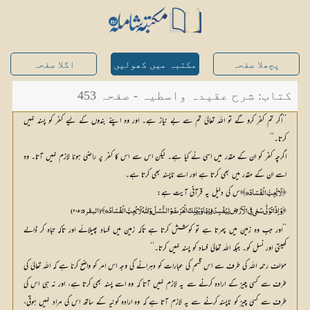
پچھلا صفحہ
مکتبہ میں کھولیں
اگلا صفحہ
کتاب: شرح عقیدہ واسطیہ - صفحہ 453
’’اگر تم کفر کرو گے تو اللہ تعالیٰ تم سے بے نیاز ہے۔ اور وہ اپنے بندوں کے لیے کفر کو پسند نہیں
کرتا۔‘‘
اگرچہ کفر کو ان کے مقدر میں اسی نے کیا ہے۔ لیکن اس سے اس کا کفر پر راضی ہونا لازم نہیں آتا۔ وہ
اسے ان کے مقدر میں بھی کرتا ہے اور اسے ناپسند بھی کرتا ہے۔
اس کی دلیل یہ قرآنی آیت ہے:
﴿لَا یُحِبُّ الْفَسَادَo﴾
﴿وَاِذَا تَوَلّٰی سَعٰی فِی الْاَرْضِ لِیُفْسِدَ فِیْہَا وَیُہْلِکَ الْحَرْثَ وَالنَّسْلَ وَاللّٰہُ لَا یُحِبُّ الْفَسَادَo﴾ (البقرہ:۲۰۵)
’’اور جب وہ زمین میں پھرتا ہے تو کوشش کرتا ہے تاکہ زمین میں فساد پھیلائے اور تاکہ تباہ کر ڈالے
کھیتی اور نسل کو۔ جبکہ اللہ تعالیٰ فساد کو پسند نہیں کرتا۔‘‘
مؤلف رحمہ اللہ کی طرف سے اس قسم کی عبارات کو دہرانے کی وجہ اس امر کو واضح کرنا ہے کہ اللہ تعالیٰ کی
طرف سے کسی چیز کے ارادہ کرنے سے یہ لازم نہیں آتا کہ وہ اسے پسند بھی کرتا ہے، اور نہ ہی اس کی
طرف سے کسی چیز کو ناپسند کرنے سے یہ لازم آتا ہے کہ وہ ارادہ کونیہ کے ساتھ اس کی مراد نہیں ہوتی،