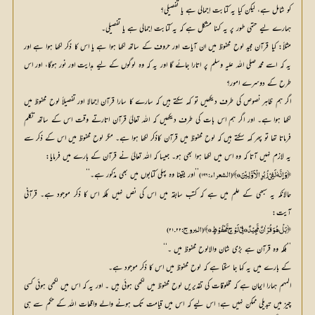
کو شامل ہے، لیکن کیا یہ کتابت اِجمالی ہے یا تفصیلی؟
ہمارے لیے حتمی طور پر یہ کہنا مشکل ہے کہ یہ کتابت اِجمالی ہے یا تفصیلی۔
مثلاً: کیا قرآن مجید لوح محفوظ میں ان آیات اور حروف کے ساتھ لکھا ہوا ہے یا اس کا ذکر لکھا ہوا ہے اور
یہ کہ اسے محمد صلی اللہ علیہ وسلم پر اتارا جائے گا اور یہ کہ وہ لوگوں کے لیے ہدایت اور نور ہوگا، اور اس
طرح کے دوسرے امور؟
اگر ہم ظاہر نصوص کی طرف دیکھیں تو کہہ سکتے ہیں کہ سارے کا سارا قرآن اِجمالا اور تفصیلاً لوح محفوظ میں
لکھا ہوا ہے۔ اور اگر ہم اس بات کی طرف دیکھیں کہ اللہ تعالیٰ قرآن اتارتے وقت اس کے ساتھ تکلم
فرماتا تھا تو پھر کہہ سکتے ہیں کہ لوح محفوظ میں قرآن کاذکر لکھا ہوا ہے۔ مگر لوح محفوظ میں اس کے ذکر سے
یہ لازم نہیں آتا کہ وہ اس میں لکھا ہوا بھی ہو۔ جیسا کہ اللہ تعالیٰ نے قرآن کے بارے میں فرمایا:
’’اور یقینا وہ پہلی کتابوں میں بھی مذکور ہے۔‘‘
﴿وَاِِنَّہٗ لَفِیْ زُبُرِ الْاَوَّلِیْنَo﴾ (الشعراء:۱۹۶)
حالانکہ یہ سبھی کے علم میں ہے کہ کتب سابقہ میں اس کی نص نہیں بلکہ اس کا ذکر موجود ہے۔ قرآنی
آیت:
﴿بَلْ ہُوَ قُرْاٰنٌ مَّجِیْدٌ o فِیْ لَوْحٍ مَّحْفُوْظٍ o﴾ (البروج:۲۲۔۲۱)
’’بلکہ وہ قرآن ہے بڑی شان والالوح محفوظ میں ۔‘‘
کے بارے میں یہ کہا جا سکتا ہے کہ لوح محفوظ میں اس کا ذکر موجود ہے۔
المہم ہمارا ایمان ہے کہ مخلوقات کی تقدیریں لوح محفوظ میں لکھی ہوئی ہیں ۔ اور یہ کہ اس میں لکھی ہوئی کسی
چیز میں تبدیلی ممکن نہیں ہے؛ اس لیے کہ اس میں قیامت تک ہونے والے واقعات اللہ کے حکم سے ہی