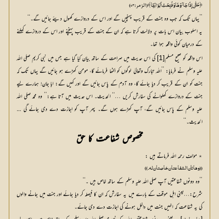
﴿حَتّٰی اِِذَا جَائُ وْہَا وَفُتِحَتْ اَبْوَابُہَا﴾ (الزمر:۷۳)
’’یہاں تک کہ جب وہ جنت کے قریب پہنچیں گے اور اس کے دروازے کھول دیئے جائیں گے۔‘‘
یہ اسلوب بیان اس بات پر دلالت کرتا ہے کہ ان کے جنت کے قریب پہنچنے اور اس کے دروازے کھلنے
کے درمیان کوئی واقعہ ہوا تھا۔
اس واقعہ کو صحیح مسلم
[1]
 کی اس حدیث میں صراحت کے ساتھ بیان کیا گیا ہے جس میں نبی کریم صلی اللہ 
علیہ وسلم نے فرمایا: ’’اللہ تبارک وتعالیٰ لوگوں کو اکٹھا فرمائے گا، مومن کھڑے ہو جائیں گے یہاں تک کہ 
جنت کو ان کے قریب کر دیا جائے گا، وہ آدم کے پاس جائیں گے اور کہیں گے: ابا جان! ہمارے لیے 
جنت کے دروازے کھلوانے کی سفارش کریں …‘‘ الحدیث۔ اس حدیث میں آتا ہے:’’ وہ محمد صلی اللہ 
علیہ وسلم کے پاس جائیں گے، آپ کھڑے ہوں گے۔ پھر آپ کو اجازت دے دی جائے گی ... 
الحدیث۔‘‘
مخصوص شفاعت کا حق
٭ مؤلف رحمہ اللہ فرماتے ہیں :
((وہاتان الشفاعتان خاصتان لہ۔))
’’وہ دونوں شفاعتیں آپ صلی اللہ علیہ وسلم کے ساتھ خاص ہیں ۔‘‘
شرح:…یعنی اہل موقف کے بارے میں یہ سفارش کہ ان کا فیصلہ کر دیا جائے اور جنت میں جانے والوں
کی یہ شفاعت کہ انہیں جنت میں داخل ہونے کی اجازت دے دی جائے۔