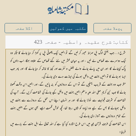
پچھلا صفحہ
مکتبہ میں کھولیں
اگلا صفحہ
کتاب: شرح عقیدہ واسطیہ - صفحہ 423
شرح:…جب جنتی لوگ پل صراط عبور کر لیں گے تو انہیں ایک چھوٹی پل پر کھڑا کر دیا جائے گا تاکہ وہ
ایک دوسرے سے قصاص لے لیں ، اور یہ میدان محشر میں لئے گئے قصاص کے علاوہ ہوگا، اب دلوں کو
پاک کیاجائے گا، اور ان میں پائے جانے والے بغض و نفرت اور کینہ کا خاتمہ کر دیا جائے گا، اور پھر جب
ایسا ہو جائے گا تو انہیں جنت میں داخل ہونے کی اجازت دے دی جائے گی۔
مگر جب وہ جنت کے قریب پہنچیں گے تو اس کے دروازوں کو بند پائیں گے، اور انہیں اس وقت کھولا
جائے گا جب نبی کریم صلی اللہ علیہ وسلم انہیں جنت میں داخل کیے جانے کی شفاعت کریں گے۔ آپ کی
شفاعت کو شرف قبولیت سے نوازا جائے گا، اور ہر انسان اپنے اس عمل کے دروازے سے جنت میں
داخل ہوجائے گا جس کے لیے وہ زیادہ کو شاں رہتا تھا، کچھ خوش قسمت ایسے بھی ہوں گے جنہیں جنت
کے تمام دروازوں سے آواز دی جائے گی۔
اس شفاعت کی طرف قرآن مجید میں اس طرح اشارہ کیا گیا ہے کہ اللہ تعالیٰ نے اہل جنت کے بارے میں
فرمایا: