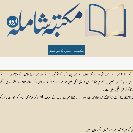
مکتبہ میں کھولیں
ہیت کے ساتھ خاص ہے، اس حیثیت سے کہ انہوں نے اس میں اللہ کے شریک بنائے اور اس طرح جاہل کے مقام پر اتر آئے
 اس لیے کہ جب ہمیں یہ معلوم ہوگا کہ اس کا کوئی مثیل نہیں تو ہم ازراہ خوف ورجاء اس کے ساتھ تعلقات استوار کریں گے او
 کا کوئی بھی مثیل نہیں ہے۔
وْلُوْا عَلَی اللّٰہِ مَا لَا تَعْلَمُوْنَo﴾ (الاعراف: ۳۳) 
کو ناجائز تصرف سے محفوظ رکھنے والی زمین۔