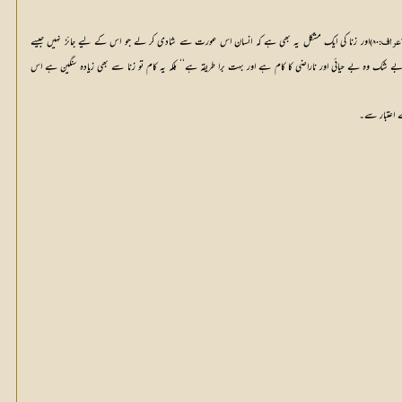
اور زنا کی ایک مشکل یہ بھی ہے کہ انسان اس عورت سے شادی کر لے جو اس کے لیے جائز نہیں جیسے 
لاعراف:۸۰)
’’اور ان عورتوں سے نکاح نہ کرو جن سے تمہارے باپ نکاح کر چکے ہوں مگر جو کچھ پہلے ہو چکا، بے شک وہ بے حیائی اور ناراضی کا کام ہے اور بہت برا طریقہ ہے‘‘ بلکہ یہ کام تو زنا سے بھی زیادہ سنگین ہے اس 
 اعتبار سے۔