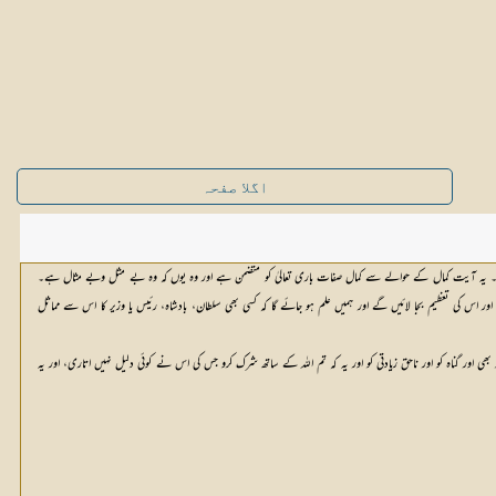
اگلا صفحہ
۔ یہ آیت کمال کے حوالے سے کمال صفات باری تعالیٰ کو متضمن ہے اور وہ یوں کہ وہ بے مثل وبے مثال ہے۔
ر اس کی تعظیم بجا لائیں گے اور ہمیں علم ہو جائے گا کہ کسی بھی سلطان، بادشاہ، رئیس یا وزیر کا اس سے مماثل
’’فرما دیجئے! میرے رب نے صرف فواحش کو حرام کیا، ظاہر کو بھی اور باطن کو بھی اور گناہ کو اور ناحق زیادتی کو اور یہ کہ تم اللہ کے ساتھ شرک کرو جس کی اس نے کوئی دلیل نہیں اتاری، اور یہ 