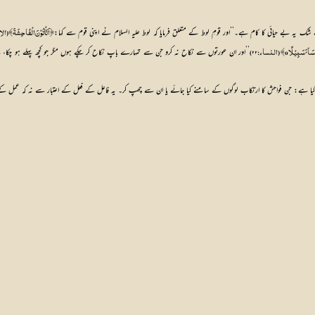
یہ بے حیائی کا کام ہے۔‘‘اور قومِ لوط کے متعلق فرمایا کہ لوط علیہ السلام نے اپنی قوم سے کہا:
 ﴿اَتَاْتُوْنَ الْفَاحِشَۃَ﴾ (ا
لًا o﴾ (النساء: ۲۲) 
کیا گیا ہے: جن فواحش کا ارتکاب لوگوں کے سامنے کیا جائے یا ان سے چھپ کر۔ یہ فاعل کے فعل کے اعتبار سے نہ کہ عمل کے