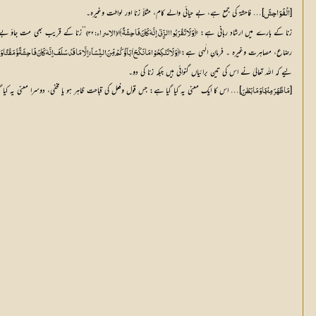
[
]… فاحشۃ کی جمع ہے، بے حیائی والے کام، مثلاً زنا اور لواطت وغیرہ۔
الْفَوَاحِشَ
زنا کے بارے میں ارشاد ربانی ہے:
’’زنا کے قریب بھی مت جاؤ بے شک 
﴿وَلَا تَقْرَبُوا الزِّنٰی اِنَّہٗ کَانَ فَاحِشَۃً﴾ (الاسراء: ۳۲)
رضاع، مصاہرت وغیرہ ۔ فرمانِ الٰہی ہے:
﴿وَ لَا تَنْکِحُوْا مَا نَکَحَ اٰبَآؤُکُمْ مِّنَ النِّسَآئِ اِلَّا مَا قَدْ سَلَفَ اِنَّہٗ کَانَ فَاحِشَۃً وَّ مَقْتًا وَ سَآئَ سَبِیْ
لیے کہ اللہ تعالیٰ نے اس کی تین برائیاں گنوائی ہیں جبکہ زنا کی دو۔
[
]… اس کا ایک معنی یہ کیا گیا ہے: جس قول وفعل کی قباحت ظاہر ہو یا مخفی، دوسرا معنی یہ 
مَا ظَہَرَ مِنْہَا وَ مَا بَطَنَ