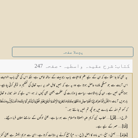
پچھلا صفحہ
کتاب: شرح عقیدہ واسطیہ - صفحہ 247
یہ بھی کہا جا سکتا ہے کہ ان کے لیے علم کا اثبات باب ربوبیت کے ساتھ خاص ہے، جبکہ اس کی نفی باب الو
اس آیت سے جو مسلکی فائدہ حاصل ہوتا ہے وہ یہ ہے کہ ہمیں کامل طور پر رب تعالیٰ کی تعظیم و توقیر کرنی چاہیے،
ہوناممکن نہیں ہے۔ ان کی بادشاہت، ریاست یا وزارت کی عظمت جیسی بھی کیوں نہ ہو، اس لیے کہ اللہ سبحانہ و تعالیٰ
بارہویں آیت:
 ﴿قُلْ اِنَّمَا حَرَّمَ رَبِّیَ الْفَوَاحِشَ مَا ظَہَرَ مِنْہَا وَ مَا بَطَنَ وَ الْاِثْمَ وَ الْبَغْیَ بَغَیْرِ الْحَقَّ وَ اَنْ تُشْرِکُوْا بِاللّٰہِ مَا لَمْ یُنَزِّلْ بِہٖ سُلْطٰنًا وَّاَنْ تَقُ
کہ کہو تم اللہ کے بارے میں جو کچھ تم نہیں جانتے ہو۔‘‘
شرح:…[
]… خطاب نبی کریم علیہ الصلاۃ والسلام سے ہو رہا ہے، یعنی لوگوں کے سامنے اعلان فرما دیجئے۔
قُلْ
[ا
]… حصر کے لیے ہے۔
ِنَّمَا
[
]… بمعنی: منع، اس مادہ کا اصل (ح، ر، م) منع کرنے پر دلالت کرتا ہے، اسی سے حریم البشر ہے یعنی کنویں 
حَرَّمَ