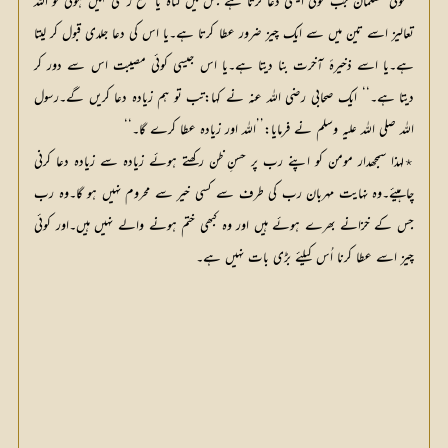
’’کوئی مسلمان جب کوئی ایسی دعا کرتا ہے جس میں گناہ یا قطع رحمی نہیں ہوتی تو اللہ
تعالیز اسے تین میں سے ایک چیز ضرور عطا کرتا ہے۔یا اس کی دعا جلدی قبول کر لیتا
ہے۔یا اسے ذخیرۂ آخرت بنا دیتا ہے۔یا اس جیسی کوئی مصیبت اس سے دور کر
دیتا ہے۔‘‘ ایک صحابی رضی اللہ عنہ نے کہا:تب تو ہم زیادہ دعا کریں گے۔رسول
اللہ صلی اللہ علیہ وسلم نے فرمایا:’’اللہ اور زیادہ عطا کرے گا۔‘‘
٭لہذا سمجھدار مومن کو اپنے رب پر حسنِ ظن رکھتے ہوئے زیادہ سے زیادہ دعا کرنی
چاہیئے۔وہ نہایت مہربان رب کی طرف سے کسی خیر سے محروم نہیں ہو گا۔وہ رب
جس کے خزانے بھرے ہوئے ہیں اور وہ کبھی ختم ہونے والے نہیں ہیں۔اور کوئی
چیز اسے عطا کرنا اُس کیلئے بڑی بات نہیں ہے۔