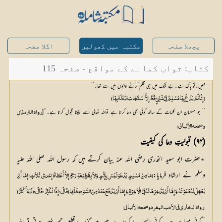
پچھلا صفحہ
مکتبہ میں کھولیں
اگلا صفحہ
کتاب: ثواب کمانے کے مواقع - صفحہ 115
نہیں۔تو پاک ہے۔بے شک میں ہی ظلم کرنے والوں میں سے تھا۔‘‘
(إِنَّہُ لَمْ یَدْعُ بِہَا مُسْلِمٌ فِیْ شَیْئٍ قَطُّ إِلاَّ اسْتَجَابَ اللّٰہُ لَہُ بِہَا )
’’ جو مسلمان ان کلمات کے ساتھ کوئی بھی دعا کرتا ہے تواللہ تعالی اسے یقینا قبول کرتا ہے۔‘‘[
وصححہ الألبانی ] 
(۹۴) قبولیتِ دعا کی کیفیت
٭حضرت ابو سعید الخدری رضی اللہ عنہ بیان کرتے ہیں کہ رسول اللہ صلی اللہ علیہ
وسلم نے ارشاد فرمایا:
یُعَجِّلَ لَہُ دَعْوَتَہُ،وَإِمَّا أَنْ یَدَّخِرَہَا لَہُ فِیْ الْآخِرَۃِ،وَإِمَّا أَنْ یَدْفَعَ عَنْہُ مِنَ السُّوْئِ مِثْلَہَا) قَالَ:إِذًا نُکْثِرُ؟قَالَ:(اَللّٰہُ أَکْثَرُ )
[رواہ البخاری فی الأدب المفرد وصححہ الألبانی ]