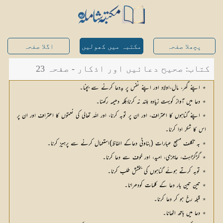
پچھلا صفحہ
مکتبہ میں کھولیں
اگلا صفحہ
کتاب: صحیح دعائیں اور اذکار - صفحہ 23
٭ اپنے گھر، مال،اولاد اور اپنے نفس پر بددعا کرنے سے بچنا۔
٭ دعا میں آواز کوبہت زیادہ بلند نہ کرنا؛بلکہ دھیمہ رکھنا۔
٭ اپنے گناہوں کا اعتراف، اور ان پر توبہ کرنا، اور اللہ تعالی کی نعمتوں کا اعتراف اور ان پر
اس کا شکر ادا کرنا۔
٭ بہ تکلف مسجع عبارات (بناوٹی دعاکے الفاظ)استعمال کرنے سے پرہیز کرنا۔
٭ گڑگڑاہٹ، عاجزی، امید، اور خوف سے دعا کرنا۔
٭ توبہ کرتے ہوئے گناہوں کی بخشش طلب کرنا۔
٭ تین تین بار دعا کے کلمات کودھرانا۔
٭ قبلہ رخ ہو کر دعا کرنا۔
٭ دعا میں ہاتھ اٹھانا۔