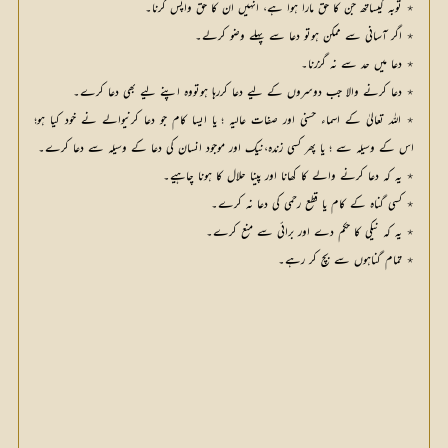
٭ توبہ کیساتھ جن کا حق مارا ہوا ہے، انہیں ان کا حق واپس کرنا۔
٭ اگر آسانی سے ممکن ہوتو دعا سے پہلے وضو کرلے۔
٭ دعا میں حد سے نہ گزرنا۔
٭ دعا کرنے والا جب دوسروں کے لیے دعا کررہا ہوتووہ اپنے لیے بھی دعا کرے۔
٭ اللہ تعالیٰ کے اسماء حسنی اور صفات عالیہ ؛ یا ایسا کام جو دعا کرنیوالے نے خود کیا ہو؛
اس کے وسیلہ سے ؛ یا پھر کسی زندہ،نیک اور موجود انسان کی دعا کے وسیلہ سے دعا کرے۔
٭ یہ کہ دعا کرنے والے کا کھانا اور پینا حلال کا ہونا چاہیے۔
٭ کسی گناہ کے کام یا قطع رحمی کی دعا نہ کرے۔
٭ یہ کہ نیکی کا حکم دے اور برائی سے منع کرے۔
٭ تمام گناہوں سے بچ کر رہے۔