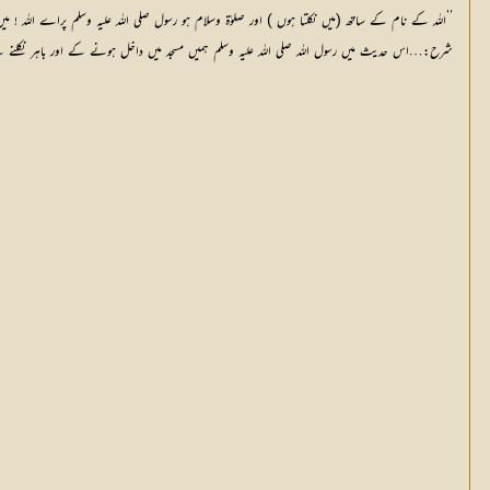
’’اللہ کے نام کے ساتھ (میں نکلتا ہوں ) اور صلوٰۃ وسلام ہو رسول صلی اللہ علیہ وسلم پراے اللہ !
شرح:…اس حدیث میں رسول اللہ صلی اللہ علیہ وسلم ہمیں مسجد میں داخل ہونے کے اور باہر نکلنے کے 