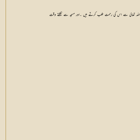
ر اللہ تعالیٰ سے اس کی رحمت طلب کرتے ہیں ۔اور مسجد سے نکلتے وقت