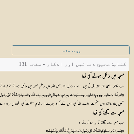
پچھلا صفحہ
کتاب: صحیح دعائیں اور اذکار - صفحہ 131
مسجد میں داخل ہونے کی دُعا
سیّدہ فاطمہ رضی اللہ عنہا فرماتی ہیں : جب رسول اللہ صلی اللہ علیہ وسلم مسجد میں داخل ہوتے تو فرماتے
((أعوذُ باللهِ العظيمِ، وبوجهِهِ الكريمِ، وسلطانِهِ القديمِ، منِ الشيطانِ الرجيمِ ،، بِسْمِ اللّٰهَ ‘‘ والصلوٰۃ وَالسَّلَامُ عَلَى رَسُولِ اللَّہ
’’میں پناہ مانگتا ہوں عظمت والے اللہ کی، اس کے کریم چہرے اور قدیم سلطنت کی، شیطان مردود س
مسجد سے نکلنے کی دُعا
جب مسجد سے نکلتے تو یہ دعا کرتے :
(( بِسْمِ اللّٰهَ ‘‘ والصلوٰۃ وَالسَّلَامُ عَلَى رَسُولِ اللَّہ ، اللهُمَّ إِنِّي أَسْأَلُكَ مِنْ فَضْلِكَ))