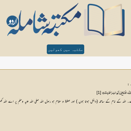
مکتبہ میں کھولیں
 :
[1]
 ، افْتَحْ لي أبْوابَ رَحْمَتِكَ))
ے۔ اللہ کے نام کے ساتھ (داخل ہوتا ہوں ) اور صلوٰۃ و سلام ہو رسول اللہ صلی اللہ علیہ وسلم پر اے 