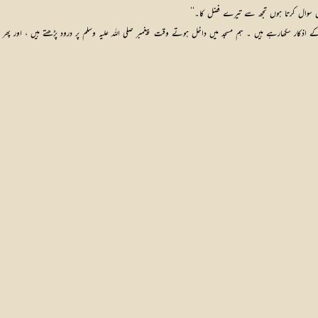
 میں سوال کرتا ہوں تجھ سے تیرے فضل کا۔‘‘
اذکار سکھارہے ہیں ۔ ہم مسجد میں داخل ہوتے وقت پیغمبر صلی اللہ علیہ وسلم پر درود پڑھتے ہیں ، اور پھ