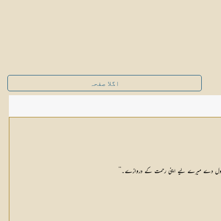
اگلا صفحہ
اللہ کھول دے میرے لیے اپنی رحمت کے دروازے۔‘‘