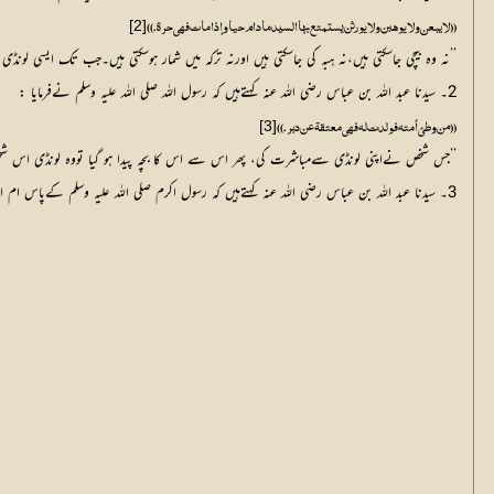
[2]
((لا يبعن ولا يوهبن ولا يورثن يستمتع بها السيد مادام حيا وإذا مات فهي حرة.))
’’نہ وہ بیچی جاسکتی ہیں،نہ ہبہ کی جاسکتی ہیں اورنہ ترکہ میں شمار ہوسکتی ہیں۔جب تک ایسی ل
2۔ سیدنا عبد اللہ بن عباس رضی اللہ عنہ کہتےہیں کہ رسول اللہ صلی اللہ علیہ وسلم نےفرمایا :
[3]
((من وطئ أمته فولدت له فهي معتقة عن دبر.))
’’جس شخص نےاپنی لونڈی سےمباشرت کی، پھر اس سے اس کا بچہ پیدا ہو گیا تووہ لونڈی اس 
3۔ سیدنا عبد اللہ بن عباس رضی اللہ عنہ کہتےہیں کہ رسول اکرم صلی اللہ علیہ وسلم کےپاس ام ابراہیم (ماریہ قبطیہ )کاذکر کیاگیا