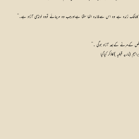
ونڈی کامالک زندہ ہے وہ اس سےفائدہ اٹھا سکتا ہےاورجب وہ مرجائے تووہ لونڈی آزاد ہے۔‘‘
شخص کےمرنے کےبعد آزاد ہوگی ۔‘‘