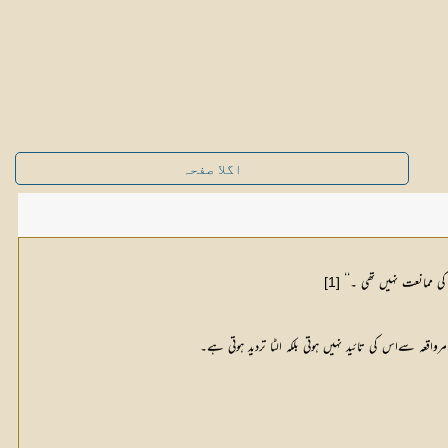
اگلا صفحہ
 کی ممانعت نہیں تھی ۔‘‘
[1]
اقعہ سےاس کی تائید نہیں ہوتی بلکہ الٹا تردید ہوتی ہے۔