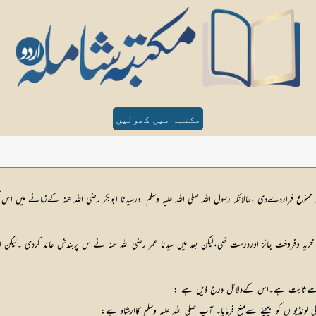
مکتبہ میں کھولیں
ممنوع قراردےدی ،حالانکہ رسول اللہ صلی اللہ علیہ وسلم اورسیدنا ابوبکر رضی اللہ عنہ کےزمانے میں اس
خرید وفروخت جائز اوردرست تھی،لیکن بعد میں سیدنا عمر رضی اللہ عنہ نےاس پربندش عائد کردی ۔لیکن امرو
ی سنت سےثابت ہے۔اس کےدلائل درج ذیل ہے :