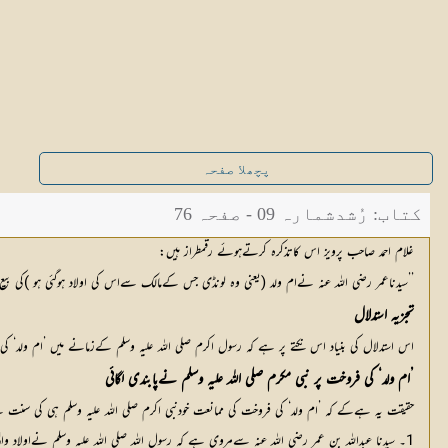
پچھلا صفحہ
کتاب: رُشدشمارہ 09 - صفحہ 76
غلام احمد صاحب پرویز اس کاتذکرہ کرتےہوئے رقمطراز ہیں:
’’سیدناعمر رضی اللہ عنہ نےام ولد (یعنی وہ لونڈی جس کےمالک سےاس کی اولاد ہوگئی ہو )کی بیع 
تجزیہ استدلال
اس استدلال کی بنیاد اس نکتے پر ہے کہ رسول اکرم صلی اللہ علیہ وسلم کےزمانے میں ’ام ولد‘ کی 
’ام ولد‘ کی فروخت پر نبی مکرم صلی اللہ علیہ وسلم نےپابندی لگائی
حقیقت یہ ہےکے کہ ’ام ولد‘ کی فروخت کی ممانعت خودنبی اکرم صلی اللہ علیہ وسلم ہی ک
1۔ سیدنا عبداللہ بن عمر رضی اللہ عنہ سےمروی ہے کہ رسول اللہ صلی اللہ علیہ وسلم نےاولاد والی لونڈیو ں کو بیچنے سےمنع فرمایا۔ آپ صلی اللہ علیہ وسلم کاارشاد ہے: