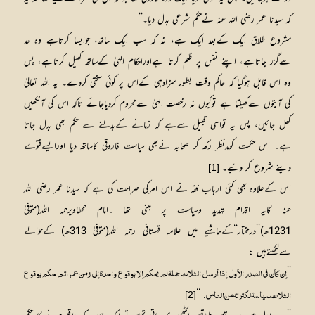
کہ سیدنا عمر رضی اللہ عنہ نےحکم شرعی بدل دیا۔‘‘
مشروع طلاق ایک کےبعد ایک ہے، نہ کہ سب ایک ساتھ، جوایسا کرتاہے وہ حد
سےگزر جاتاہے، اپنے نفس پر ظلم کرتا ہےاوراحکام الہیٰ کےساتھ کھیل کرتاہے، پس
وہ اس قابل ہوگیا کہ حاکم وقت بطور سزادہی کےاس پر کوئی سختی کردے۔ یہ اللہ تعالیٰ
کی آیتوں سےکھیلتا ہے توکیوں نہ رخصت الہیٰ سےمحروم کردیاجائے تاکہ اس کی آنکھیں
کھل جائیں، پس یہ تواسی قبیل سےہے کہ زمانے کےبدلنے سے حکم بھی بدل جاتا
ہے۔ اس حکمت کومدنظر رکھ کر صحابہ نےبھی سیاست فاروقی کاساتھ دیا اورایسےفتوے
دینے شروع کر دئیے۔
[1]
اس کےعلاوہ بھی کئی ارباب فقہ نے اس امرکی صراحت کی ہے کہ سیدنا عمر رضی اللہ
عنہ کایہ اقدام تہدید وسیاست پر مبنی تھا ۔امام طحطاویرحمہ اللہ(متوفیٰ
1231ھ)’’درمختار‘‘کےحاشیے میں علامہ قہستانی رحمہ اللہ(متوفیٰ 313ھ) کےحوالے
سےلکھتےہیں :
’’
. ‘‘
[2]
الثلاث سياسة لكثرته من الناس