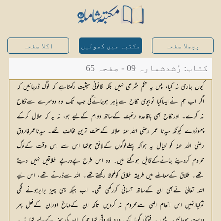
پچھلا صفحہ
مکتبہ میں کھولیں
اگلا صفحہ
کتاب: رُشدشمارہ 09 - صفحہ 65
کیوں جاری نہ کیا، پس یہ حکم شرعی نہیں بلکہ قانونی حیثیت رکھتاہے کہ لوگ ڈرجائیں کہ
اگر اب ہم نےایساکیا توبیوی نکاح سےباہر ہوجائےگی جب تک وہ دوسرے سےنکاح
نہ کرے۔ اورنکاح بھی باقاعدہ رغبت کےساتھ دوام کےلیے ہو، نہ یہ کہ حلال کرکے
چھوڑدے کیونکہ سیدنا عمر رضی اللہ عنہ حلالہ کےسخت ترین مخالف تھے۔ سیدناعمرفاروق
رضی اللہ عنہ کو خیال یہ ہواکہ پہلےلوگوں کےلائق جوتھا اس سے اس وقت کےلوگ
محروم کردیئے جانےکےقابل ہوگئے ہیں۔ وہ اس طرح پےدرپے طلاقیں نہیں دیتے
تھے۔ طلاق کےمعاملے میں طریقہ طلاق کوملحوظ رکھتےتھے۔ اللہ سےڈرتے تھے، اس لیے
اللہ تعالیٰ نےبھی ان کےساتھ آسانی کررکھی تھی۔ اب جبکہ یہی چیز برابرہونے لگی
توکیاانہیں اس انعام الہی سےمحروم نہ کردیں تاکہ ان کےدماغ اوران کےفعل پھر
درست ہوجائیں۔ پس یہ فتویٰ گویا ایک درہ فاروقی تھا جو کہ ان کی سزا کےلیے تھا نہ یہ