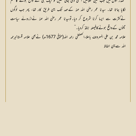
’’صدر اول میں جب تین طلاقیں اکٹھی دی جاتی تھیں تو ایک ہی کے واقع ہونے کا حکم
لگایا جاتا تھا۔ سیدنا عمر رضی اللہ عنہ کےعہد تک یہی طریق کار تھا، پھر جب لوگوں
نےکثرت سے ایسا کرنا شروع کر دیا۔توسیدنا عمر رضی اللہ عنہ نےازروئے سیاست
تینوں کےواقع ہونےکافیصلہ نافذ کردیا۔‘‘
علامہ محمد بن علی المعروف باعلاءالحصکفی رحمہ اللہ(متوفیٰ 1677ھ) نےبھی علامہ قہستانیرحمہ
اللہ سےیہی الفاظ