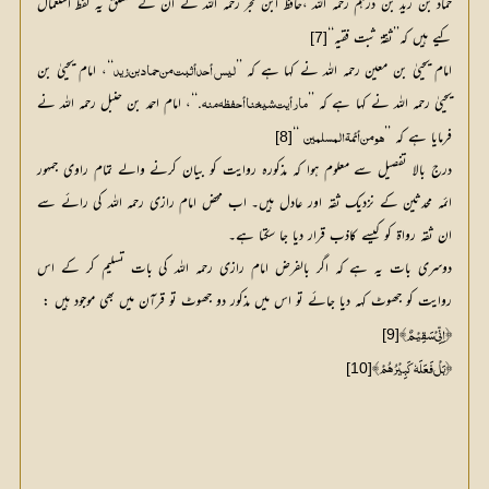
حماد بن زید بن درہم رحمہ اللہ ،حافظ ابن حجر رحمہ اللہ نے ان کے متعلق یہ لفظ استعمال
کیے ہیں کہ’’ثقۃ ثبت فقیہ‘‘
[7]
امام یحییٰ بن معین رحمہ اللہ نے کہا ہے کہ ’’
‘‘، امام یحییٰ بن 
لیس أحد أثبت من حماد بن زید
یحییٰ رحمہ اللہ نے کہا ہے کہ ’’
.‘‘، امام احمد بن حنبل رحمہ اللہ نے 
ما رأیت شیخنا أحفظه منه
فرمایا ہے کہ ’’
 ‘‘
[8]
هو من أئمة المسلمین
درج بالا تفصیل سے معلوم ہوا کہ مذکورہ روایت کو بیان کرنے والے تمام راوی جمہور
ائمہ محدثین کے نزدیک ثقہ اور عادل ہیں۔ اب محض امام رازی رحمہ اللہ کی رائے سے
ان ثقہ رواۃ کو کیسے کاذب قرار دیا جا سکتا ہے۔
دوسری بات یہ ہے کہ اگر بالفرض امام رازی رحمہ اللہ کی بات تسلیم کر کے اس
روایت کو جھوٹ کہہ دیا جائے تو اس میں مذکور دو جھوٹ تو قرآن میں بھی موجود ہیں :
[9]
﴿ اِنِّيْ سَقِيْمٌ﴾
[10]
﴿ بَلْ فَعَلَهٗ كَبِيْرُهُمْ ﴾