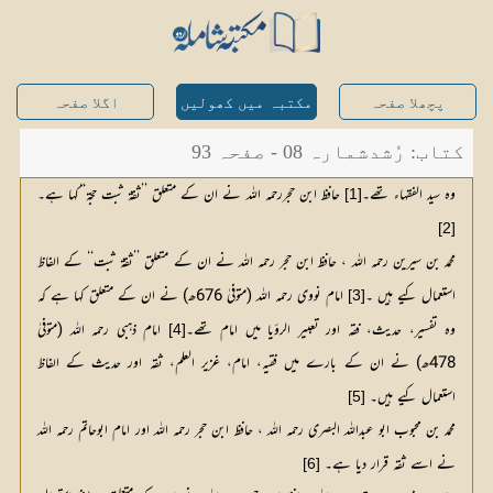
پچھلا صفحہ
مکتبہ میں کھولیں
اگلا صفحہ
کتاب: رُشدشمارہ 08 - صفحہ 93
وہ سید الفقہاء تھے۔
 حافظ ابن حجررحمہ اللہ نے ان کے متعلق ’’ثقۃ ثبت حجۃ‘‘کہا ہے۔ 
[1]
[2]
محمد بن سیرین رحمہ اللہ ، حافظ ابن حجر رحمہ اللہ نے ان کے متعلق ’’ثقۃ ثبت‘‘ کے الفاظ
استعمال کیے ہیں ۔
 امام نووی رحمہ اللہ (متوفیٰ 676ھ) نے ان کے متعلق کہا ہے کہ 
[3]
وہ تفسیر، حدیث، فقہ اور تعبیر الرؤیا میں امام تھے۔
 امام ذہبی رحمہ اللہ (متوفیٰ 
[4]
478ھ) نے ان کے بارے میں فقیہ، امام، غزیر العلم، ثقہ اور حدیث کے الفاظ 
استعمال کیے ہیں۔ 
[5]
محمد بن محبوب ابو عبداللہ البصری رحمہ اللہ ، حافظ ابن حجر رحمہ اللہ اور امام ابوحاتم رحمہ اللہ
نے اسے ثقہ قرار دیا ہے۔
[6]