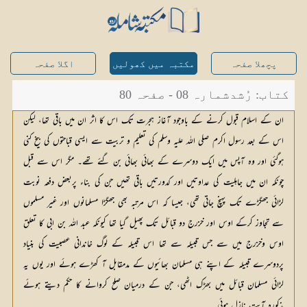
پچھلا صفحہ
مکتبہ میں کھولیں
اگلا صفحہ
کتاب: رُشدشمارہ 08 - صفحہ 80
ان کے اسلام قبول کرنے کے باوجود آغاز ہجرت تک اس کا اثر ان میں باقی تھا، لیکن
اس کے بعد رسول اکرم صلی اللہ علیہ وسلم کی تعلیم و تربیت سے ایسی قباحتوں کی بیخ کنی
ہوگئی اور وہ آپس میں ایک دوسرے کے بھائی بھائی بن گئے تھے۔ مگر اس سے قبل
چونکہ ان میں جاہلیت کی عداوتیں اور کدورتیں باقی تھیں جن کی بناء پربعض دفعہ نوبت
لڑائی جھگڑے تک پہنچ جاتی تھی، جیسا کہ اس مرتبہ بھی جھگڑا مسلمانوں اور غیر مسلموں
سے تجاوز کرکے اوس اور خزرج دو قبائل تک پھیل گیا تھا کیونکہ عبد اللہ بن ابی کا تعلق
اوس وخزرج میں سے جس قبیلہ سے تھا اس قبیلہ کے لوگ خاندانی عصبیت کی بنیاد
پردوسرے قبیلہ کے اپنے ہی مسلمان بھائیوں کے مدمقابل آ کھڑے ہوئے اور یوں یہ
لڑائی مسلمان قبائل میں بھڑک اٹھی، جن کے درمیان صلح کروانے کا حکم دیتے ہوئے
مذکورہ آیت نازل ہوئی۔