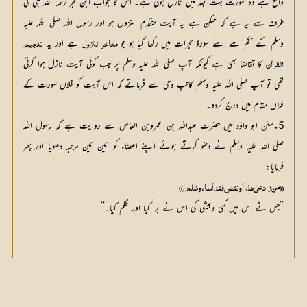
واقع ہے وہ سورت بہت بعد میں نازل ہوئی ہے۔ اس کا جواب ابن حجر رحمہ اللہ ہی کی 
طرف سے یہ ہے کہ ممکن ہے یہ آیت متقدم النزول ہو اور رسول اللہ صلی اللہ علیہ 
وسلم کے حکم سے اسے سورۃ حجرات میں رکھا گیا ہو جو 
 ہے اور یہ 
متاخر النزول
 کا تقاضا بھی ہے کیونکہ آپ صلی اللہ علیہ وسلم پر جب کوئی آیت نازل ہوا کرتی 
القرآن
تھی تو آپ صلی اللہ علیہ وسلم کاتبِ وحی سے فرماتے کہ اس آیت کو فلاں سورت کے 
فلاں مقام میں درج کردو۔
5۔سنن ابو داؤد میں حضرت عبداللہ بن عمروبن العاص سے روایت ہے کہ رسول اللہ
صلی اللہ علیہ وسلم نے وضو کرتے ہوئے اپنے اعضاء کو تین تین مرتبہ دھویا اور پھر
فرمایا:
((من زاد على هذا أو نقص فقد أساء وظلم.))
’’جس نے اس میں کمی وبیشی کی اس نے برا کیا اور ظلم کیا۔‘‘