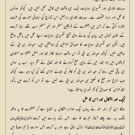
حدیث بخاری اور تفسیری روایات ایک ہی وقت میں قابل عمل نہیں ہیں، کیونکہ دونوں
کا محل اور مراد مختلف ہے۔ حدیث بخاری دراصل اس تنازع کی ابتدائی صورت کی طرف
اشارہ کرتی ہے کہ جس میں جھگڑے کے فریقین مسلم اور غیر مسلم سب تھے، لہٰذا آیت
کے شان نزول میں بیان کی جانے والی جمیع تفسیری روایات اپنے محل میں بالکل واضح
ہیں، لیکن ان تفسیری روایات کا مصداق مومنین کی جماعتیں ہیں، عبداللہ بن ابی کے
حاملین نہیں، کیونکہ عبداللہ بن ابی تو اس وقت صریحا کافر تھا اور اصل جھگڑا دو مسلمان
فریقوں میں ہوا تھا، جن کے مابین صلح کروانے کا اللہ تعالیٰ نے حکم دیا۔ اب یہ سوال
ہی باقی نہیں رہتا کہ عبد اللہ بن ابی کو کافر کی بجائے مومن کہنے کی کیا وجہ ہے، کیونکہ
جب نزاع اور صلح کا تعلق ہی عبداللہ بن ابی سے نہیں ہے تو اس کو آیت میں مذکور
لفظ’مومن‘ کا مصداق کیونکر ٹھہرایا جاسکتا ہے؟
ایک اور اشکال اور اس کا حل
حافظ ابن حجر رحمہ اللہ نے یہاں ایک دوسرا اشکال یہ اٹھایا ہے کہ جھگڑے کا یہ واقعہ
جنگ بدر سے پہلے آغاز ہجرت کا ہے، جس کے بارے میں آیت:
 نازل ہوئی ہے اور یہ آیت جس سورت ( حجرات) میں 
الْمُؤْمِنِيْنَ اقْتَتَلُوْا فَاَصْلِحُوْا بَيْنَهُمَا﴾